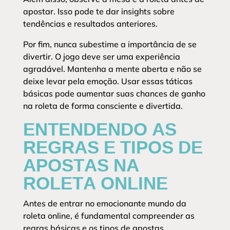
apostar. Isso pode te dar insights sobre
tendências e resultados anteriores.
Por fim, nunca subestime a importância de se
divertir. O jogo deve ser uma experiência
agradável. Mantenha a mente aberta e não se
deixe levar pela emoção. Usar essas táticas
básicas pode aumentar suas chances de ganho
na roleta de forma consciente e divertida.
ENTENDENDO AS
REGRAS E TIPOS DE
APOSTAS NA
ROLETA ONLINE
Antes de entrar no emocionante mundo da
roleta online, é fundamental compreender as
regras básicas e os tipos de apostas