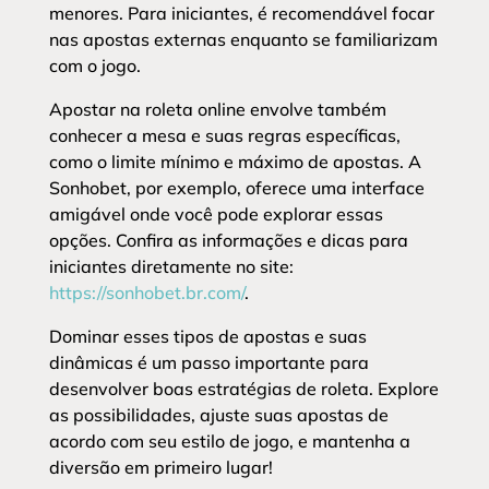
menores. Para iniciantes, é recomendável focar
nas apostas externas enquanto se familiarizam
com o jogo.
Apostar na roleta online envolve também
conhecer a mesa e suas regras específicas,
como o limite mínimo e máximo de apostas. A
Sonhobet, por exemplo, oferece uma interface
amigável onde você pode explorar essas
opções. Confira as informações e dicas para
iniciantes diretamente no site:
https://sonhobet.br.com/
.
Dominar esses tipos de apostas e suas
dinâmicas é um passo importante para
desenvolver boas estratégias de roleta. Explore
as possibilidades, ajuste suas apostas de
acordo com seu estilo de jogo, e mantenha a
diversão em primeiro lugar!