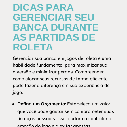
DICAS PARA
GERENCIAR SEU
BANCA DURANTE
AS PARTIDAS DE
ROLETA
Gerenciar sua banca em jogos de roleta é uma
habilidade fundamental para maximizar sua
diversão e minimizar perdas. Compreender
como alocar seus recursos de forma eficiente
pode fazer a diferença em sua experiência de
jogo.
Defina um Orçamento:
Estabeleça um valor
que você pode gastar sem comprometer suas
finanças pessoais. Isso ajudará a controlar a
emoção do jogo e a evitar apostas