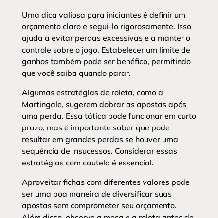
Uma dica valiosa para iniciantes é definir um
orçamento claro e segui-lo rigorosamente. Isso
ajuda a evitar perdas excessivas e a manter o
controle sobre o jogo. Estabelecer um limite de
ganhos também pode ser benéfico, permitindo
que você saiba quando parar.
Algumas estratégias de roleta, como a
Martingale, sugerem dobrar as apostas após
uma perda. Essa tática pode funcionar em curto
prazo, mas é importante saber que pode
resultar em grandes perdas se houver uma
sequência de insucessos. Considerar essas
estratégias com cautela é essencial.
Aproveitar fichas com diferentes valores pode
ser uma boa maneira de diversificar suas
apostas sem comprometer seu orçamento.
Além disso, observe a mesa e a roleta antes de