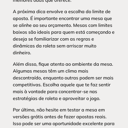
melhores odds que oferece.
A próxima dica envolve a escolha do limite de
aposta. É importante encontrar uma mesa que
se alinhe ao seu orçamento. Mesas com limites
baixos são ideais para quem está começando e
deseja se familiarizar com as regras e
dinâmicas da roleta sem arriscar muito
dinheiro.
Além disso, fique atento ao ambiente da mesa.
Algumas mesas têm um clima mais
descontraído, enquanto outras podem ser mais
competitivas. Escolha aquele que te faz sentir
mais à vontade para concentrar-se nas
estratégias de roleta e aproveitar o jogo.
Por último, não hesite em testar a mesa em
versões grátis antes de fazer apostas reais.
Isso pode ser uma oportunidade excelente para