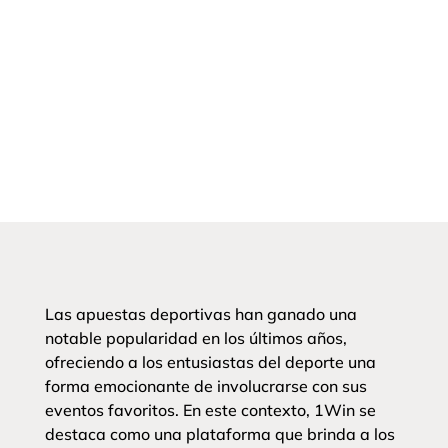
Las apuestas deportivas han ganado una
notable popularidad en los últimos años,
ofreciendo a los entusiastas del deporte una
forma emocionante de involucrarse con sus
eventos favoritos. En este contexto, 1Win se
destaca como una plataforma que brinda a los