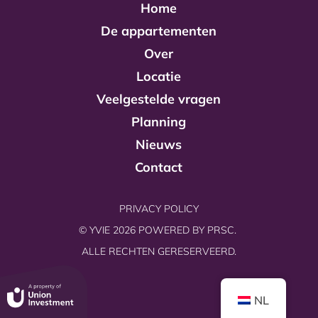
Home
De appartementen
Over
Locatie
Veelgestelde vragen
Planning
Nieuws
Contact
PRIVACY POLICY
© YVIE 2026 POWERED BY
PRSC.
ALLE RECHTEN GERESERVEERD.
NL