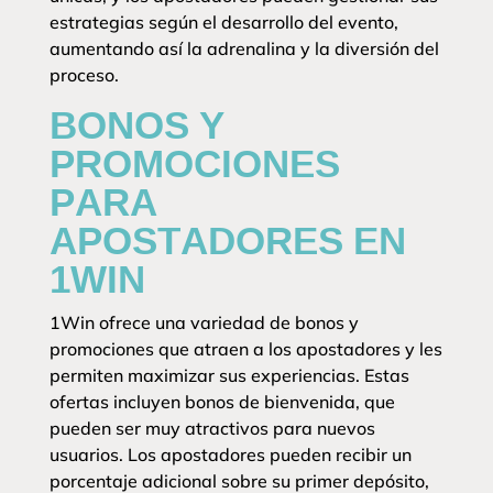
estrategias según el desarrollo del evento,
aumentando así la adrenalina y la diversión del
proceso.
BONOS Y
PROMOCIONES
PARA
APOSTADORES EN
1WIN
1Win ofrece una variedad de bonos y
promociones que atraen a los apostadores y les
permiten maximizar sus experiencias. Estas
ofertas incluyen bonos de bienvenida, que
pueden ser muy atractivos para nuevos
usuarios. Los apostadores pueden recibir un
porcentaje adicional sobre su primer depósito,