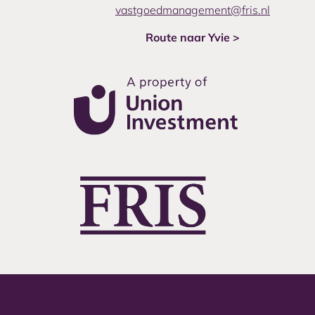
vastgoedmanagement@fris.nl
Route naar Yvie >