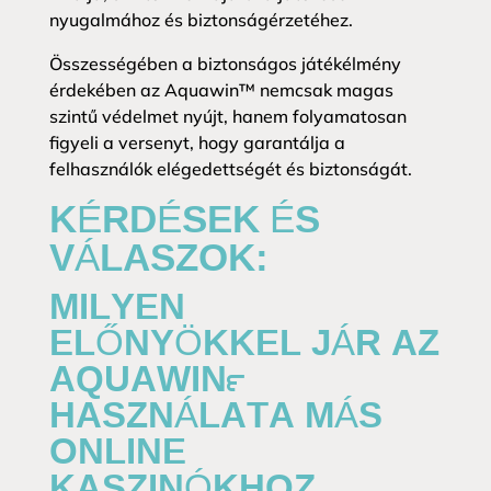
nyugalmához és biztonságérzetéhez.
Összességében a biztonságos játékélmény
érdekében az Aquawin™ nemcsak magas
szintű védelmet nyújt, hanem folyamatosan
figyeli a versenyt, hogy garantálja a
felhasználók elégedettségét és biztonságát.
KÉRDÉSEK ÉS
VÁLASZOK:
MILYEN
ELŐNYÖKKEL JÁR AZ
AQUAWIN™
HASZNÁLATA MÁS
ONLINE
KASZINÓKHOZ