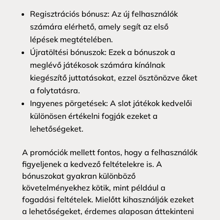
Regisztrációs bónusz: Az új felhasználók
számára elérhető, amely segít az első
lépések megtételében.
Újratöltési bónuszok: Ezek a bónuszok a
meglévő játékosok számára kínálnak
kiegészítő juttatásokat, ezzel ösztönözve őket
a folytatásra.
Ingyenes pörgetések: A slot játékok kedvelői
különösen értékelni fogják ezeket a
lehetőségeket.
A promóciók mellett fontos, hogy a felhasználók
figyeljenek a kedvező feltételekre is. A
bónuszokat gyakran különböző
követelményekhez kötik, mint például a
fogadási feltételek. Mielőtt kihasználják ezeket
a lehetőségeket, érdemes alaposan áttekinteni