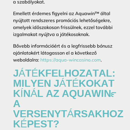
a szabályokat.
Emellett érdemes figyelni az Aquawin™ által
nyújtott rendszeres promóciós lehetőségekre,
amelyek időszakosan frissülnek, ezzel további
izgalmakat nyújtva a játékosoknak.
Bővebb információért és a legfrissebb bónusz
ajánlatokért látogasson el a következő
weboldalra:
https://aqua-wincasino.com
.
JÁTÉKFELHOZATAL:
MILYEN JÁTÉKOKAT
KÍNÁL AZ AQUAWIN™
A
VERSENYTÁRSAKHOZ
KÉPEST?