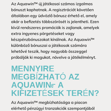
Az Aquawin™ új játékosai számos izgalmas
bónuszt kaphatnak. A regisztrációt követően
általában egy üdvözlő bónusz érhető el, amely
akár a befizetés többszörösét is jelentheti. Ezen
kívül rendszeres promóciók is zajlanak, amelyek
extra ingyenes pörgetéseket vagy
készpénzbónuszokat kínálnak. Az Aquawin™
különböző bónuszai a játékosok számára
lehetővé teszik, hogy nagyobb összeggel
próbálják ki magukat, növelve a játékélményt.
MENNYIRE
MEGBÍZHATÓ AZ
AQUAWIN™ A
KIFIZETÉSEK TERÉN?
Az Aquawin™ megbízhatósága a piacon
elérhető pénzügyi tranzakciók szempontjából