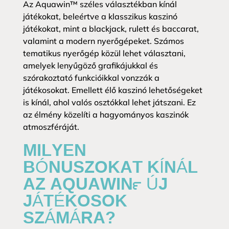
Az Aquawin™ széles választékban kínál
játékokat, beleértve a klasszikus kaszinó
játékokat, mint a blackjack, rulett és baccarat,
valamint a modern nyerőgépeket. Számos
tematikus nyerőgép közül lehet választani,
amelyek lenyűgöző grafikájukkal és
szórakoztató funkcióikkal vonzzák a
játékosokat. Emellett élő kaszinó lehetőségeket
is kínál, ahol valós osztókkal lehet játszani. Ez
az élmény közelíti a hagyományos kaszinók
atmoszféráját.
MILYEN
BÓNUSZOKAT KÍNÁL
AZ AQUAWIN™ ÚJ
JÁTÉKOSOK
SZÁMÁRA?