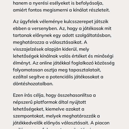
hanem a nyerési esélyeket is befolyásolja,
amiért fontos megismerni a kínálat részleteit.
Az ügyfelek véleménye kulcsszerepet játszik
ebben a versenyben. Az, hogy a játékosok mit
tartanak előnynek egy adott szolgáltatásban,
meghatározza a választásaikat. A
visszajelzések alapján kiderül, mely
lehetőségek kínálnak valós értéket és minőségi
élményt. Az online játékkal foglalkozó közösség
folyamatosan osztja meg tapasztalatait,
ezáltal segítve a potenciális játékosokat a
döntéshozatalban.
Ezen írás célja, hogy összehasonlítsa a
népszerű platformok által nyújtott
lehetőségeket, kiemelve azokat a
szempontokat, melyek meghatározzák a
játékkedvelők előnyös választásait. A piacon