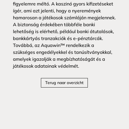
figyelemre méltó. A kaszinó gyors kifizetéseket
ígér, ami azt jelenti, hogy a nyeremények
hamarosan a játékosok számláján megjelennek.
A biztonság érdekében többféle banki
lehetőség is elérhető, például banki átutalások,
bankkártyás tranzakciók és e-pénztárcák.
Továbbá, az Aquawin™ rendelkezik a
szükséges engedélyekkel és tanúsítványokkal,
amelyek igazolják a megbízhatóságát és a
játékosok adatainak védelmét.
Terug naar overzicht