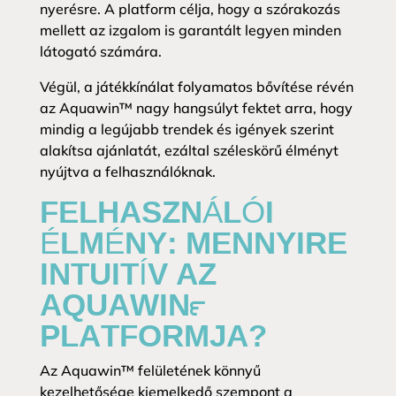
nyerésre. A platform célja, hogy a szórakozás
mellett az izgalom is garantált legyen minden
látogató számára.
Végül, a játékkínálat folyamatos bővítése révén
az Aquawin™ nagy hangsúlyt fektet arra, hogy
mindig a legújabb trendek és igények szerint
alakítsa ajánlatát, ezáltal széleskörű élményt
nyújtva a felhasználóknak.
FELHASZNÁLÓI
ÉLMÉNY: MENNYIRE
INTUITÍV AZ
AQUAWIN™
PLATFORMJA?
Az Aquawin™ felületének könnyű
kezelhetősége kiemelkedő szempont a