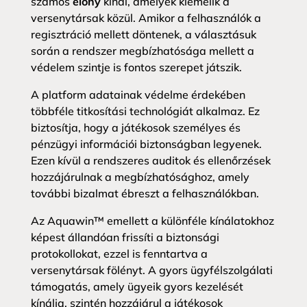
számos
előny
kínál, amelyek kiemelik a
versenytársak közül. Amikor a felhasználók a
regisztráció mellett döntenek, a választásuk
során a rendszer megbízhatósága mellett a
védelem szintje is fontos szerepet játszik.
A platform adatainak védelme érdekében
többféle titkosítási technológiát alkalmaz. Ez
biztosítja, hogy a játékosok személyes és
pénzügyi információi biztonságban legyenek.
Ezen kívül a rendszeres auditok és ellenőrzések
hozzájárulnak a megbízhatósághoz, amely
további bizalmat ébreszt a felhasználókban.
Az Aquawin™ emellett a különféle kínálatokhoz
képest állandóan frissíti a biztonsági
protokollokat, ezzel is fenntartva a
versenytársak fölényt. A gyors ügyfélszolgálati
támogatás, amely ügyeik gyors kezelését
kínálja, szintén hozzájárul a játékosok