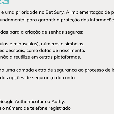
 é uma prioridade no Bet Sury. A implementação de p
 fundamental para garantir a proteção das informaçõe
das para a criação de senhas seguras:
ulas e minúsculas), números e símbolos.
es pessoais, como datas de nascimento.
não a reutilize em outras plataformas.
iona uma camada extra de segurança ao processo de lo
s das opções de segurança da conta.
Google Authenticator ou Authy.
o número de telefone registrado.