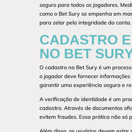
seguro para todos os jogadores. Med
como o Bet Sury se empenha em mante
para zelar pela integridade da conta.
CADASTRO E 
NO BET SUR
O cadastro no Bet Sury é um process
o jogador deve fornecer informações
garantir uma experiência segura e r
A verificação de identidade é um pro
cadastro. Através de documentos ofic
evitem fraudes. Essa prática não só
Além disso, os usuários devem estar 