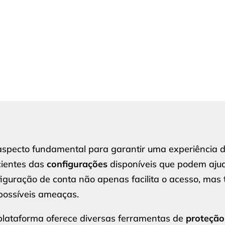
specto fundamental para garantir uma experiência de 
cientes das
configurações
disponíveis que podem ajud
figuração de conta não apenas facilita o acesso, ma
possíveis ameaças.
plataforma oferece diversas ferramentas de
proteção