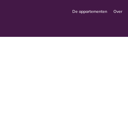
De appartementen
Over