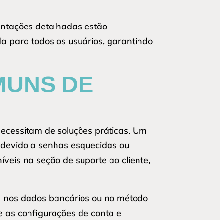
ientações detalhadas estão
a para todos os usuários, garantindo
MUNS DE
ecessitam de soluções práticas. Um
s devido a senhas esquecidas ou
níveis na seção de suporte ao cliente,
s nos dados bancários ou no método
 as configurações de conta e