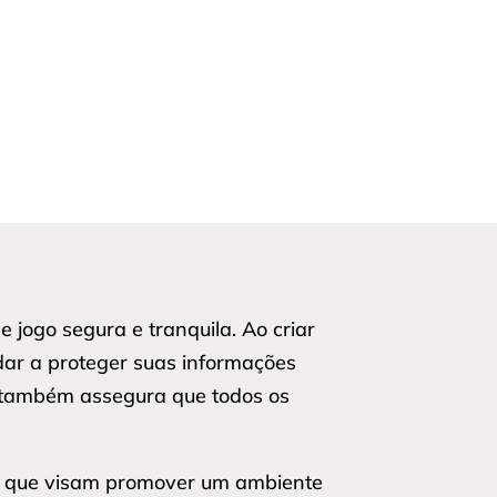
jogo segura e tranquila. Ao criar
ar a proteger suas informações
s também assegura que todos os
que visam promover um ambiente