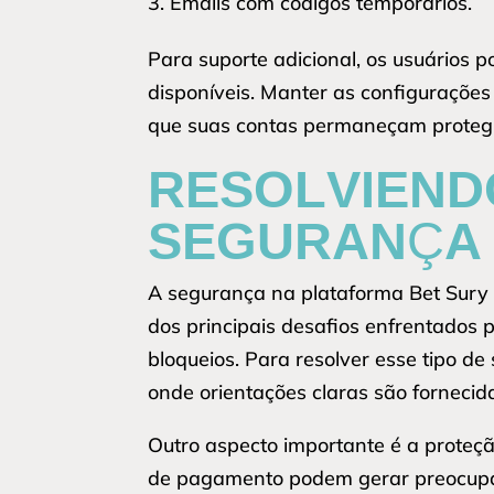
Emails com códigos temporários.
Para suporte adicional, os usuários 
disponíveis. Manter as configuraçõe
que suas contas permaneçam protegi
RESOLVIEND
SEGURANÇA
A segurança na plataforma Bet Sury 
dos principais desafios enfrentados 
bloqueios. Para resolver esse tipo de
onde orientações claras são fornecid
Outro aspecto importante é a proteç
de pagamento podem gerar preocupaç