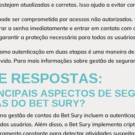
stejam atualizadas e corretas. Isso ajuda a evitar c
pode ser comprometida por acessos não autorizados.
terar a senha imediatamente e entrar em contato com o
garantir a proteção necessária para todos os usuários
s como autenticação em duas etapas é uma maneira d
devido. Para mais informações sobre gestão de segur
E RESPOSTAS:
INCIPAIS ASPECTOS DE S
S DO BET SURY?
na gestão de contas do Bet Sury incluem a autenticaç
os usuários. Além disso, o Bet Sury implementa crip
toramento constante para detectar atividades suspeita