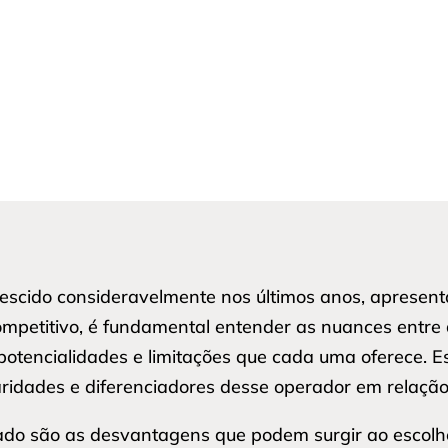
 crescido consideravelmente nos últimos anos, apre
ompetitivo, é fundamental entender as nuances entre 
tencialidades e limitações que cada uma oferece. Est
aridades e diferenciadores desse operador em relaçã
ado são as desvantagens que podem surgir ao escolh