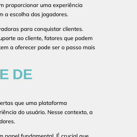
em proporcionar uma experiência
m a escolha dos jogadores.
adoras para conquistar clientes.
uporte ao cliente, fatores que podem
tem a oferecer pode ser o passo mais
E DE
ofertas que uma plataforma
iência do usuário. Nesse contexto, a
dores.
 papel fundamental. É crucial que