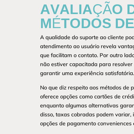
AVALIAÇÃO D
MÉTODOS D
A qualidade do suporte ao cliente pod
atendimento ao usuário revela vantage
que facilitam o contato. Por outro l
não estiver capacitada para resolver
garantir uma experiência satisfatória
No que diz respeito aos métodos de p
oferece opções como cartões de crédit
enquanto algumas alternativas gara
disso, taxas cobradas podem variar,
opções de pagamento conveniences é c