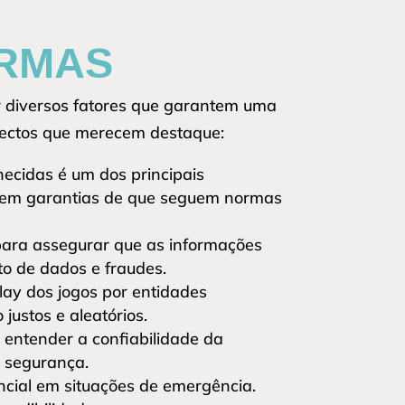
ORMAS
ar diversos fatores que garantem uma
spectos que merecem destaque:
ecidas é um dos principais
ecem garantias de que seguem normas
 para assegurar que as informações
to de dados e fraudes.
play dos jogos por entidades
justos e aleatórios.
 entender a confiabilidade da
 segurança.
ncial em situações de emergência.