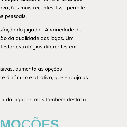
ovações mais recentes. Isso permite
s pessoais.
sfação do jogador. A variedade de
ção da qualidade dos jogos. Um
testar estratégias diferentes em
lusivas, aumenta as opções
te dinâmico e atrativo, que engaja os
cia do jogador, mas também destaca
OMOÇÕES