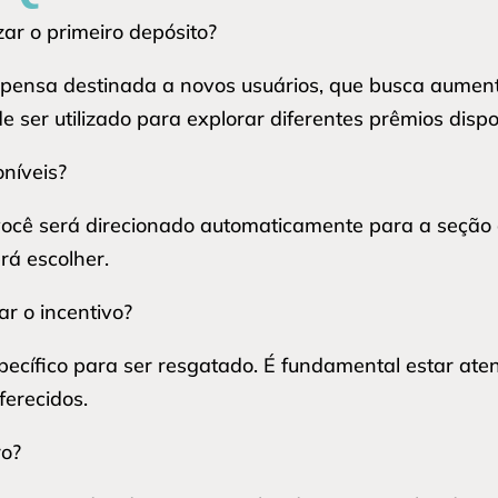
zar o primeiro depósito?
mpensa destinada a novos usuários, que busca aumen
de ser utilizado para explorar diferentes prêmios disp
níveis?
 você será direcionado automaticamente para a seção
rá escolher.
ar o incentivo?
ecífico para ser resgatado. É fundamental estar ate
ferecidos.
ro?