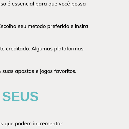
Isso é essencial para que você possa
Escolha seu método preferido e insira
ente creditado. Algumas plataformas
suas apostas e jogos favoritos.
 SEUS
cas que podem incrementar