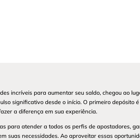
es incríveis para aumentar seu saldo, chegou ao lugar
lso significativo desde o início. O primeiro depósito
zer a diferença em sua experiência.
s para atender a todos os perfis de apostadores, g
 em suas necessidades. Ao aproveitar essas oportun