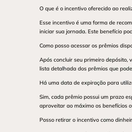
O que é o incentivo oferecido ao reali
Esse incentivo é uma forma de reco
iniciar sua jornada. Este benefício po
Como posso acessar os prêmios dispo
Após concluir seu primeiro depósito,
lista detalhada dos prêmios que pode
Há uma data de expiração para utiliz
Sim, cada prêmio possui um prazo esp
aproveitar ao máximo os benefícios o
Posso retirar o incentivo como dinhei