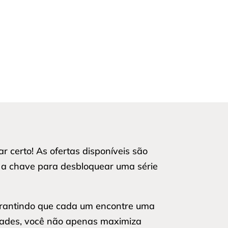
 certo! As ofertas disponíveis são
 é a chave para desbloquear uma série
arantindo que cada um encontre uma
idades, você não apenas maximiza