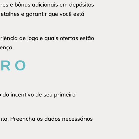
ores e bônus adicionais em depósitos
etalhes e garantir que você está
iência de jogo e quais ofertas estão
rença.
R O
 do incentivo de seu primeiro
onta. Preencha os dados necessários