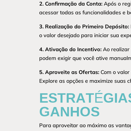
2. Confirmação da Conta:
Após o regi
acessar todas as funcionalidades e be
3. Realização do Primeiro Depósito:
o valor desejado para iniciar sua expe
4. Ativação do Incentivo:
Ao realizar
podem exigir que você ative manual
5. Aproveite as Ofertas:
Com o valor 
Explore as opções e maximize suas c
ESTRATÉGIA
GANHOS
Para aproveitar ao máximo as vanta