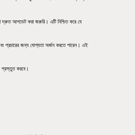
 দ্রুত আপডেট করা জরুরি। এটি নিশ্চিত করে যে
ার এবং প্রচারের জন্য যোগ্যতা অর্জন করতে পারেন। এই
য প্রস্তুত করবে।