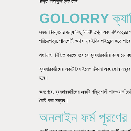
জন্য প্রস্তুত হয়ে যান!
GOLORRY ক্যাসিনোত
সহজ নিবন্ধনের জন্য কিছু নির্দিষ্ট তথ্য এবং নথিপত্রে
পরিচয়পত্র, পাসপোর্ট, অথবা ড্রাইভিং লাইসেন্স হতে পার
এছাড়াও, নিশ্চিত করতে হবে যে ব্যবহারকারীর বয়স ১৮
ব্যবহারকারীদের একটি বৈধ ইমেল ঠিকানা এবং ফোন নম্বর
হবে।
অবশেষে, ব্যবহারকারীদের একটি শক্তিশালী পাসওয়ার্ড তৈর
তৈরি করা সম্ভব।
অনলাইন ফর্ম পূরণের 