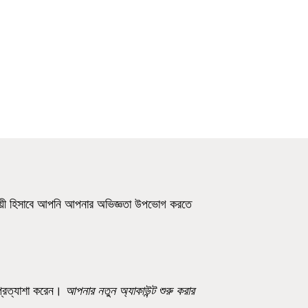
াশ্রয়ী হিসাবে আপনি আপনার অভিজ্ঞতা উপভোগ করতে
প্রত্যাশা করেন।
আপনার নতুন অ্যাকাউন্ট শুরু করার