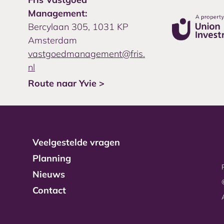
Management:
Bercylaan 305, 1031 KP
Amsterdam
vastgoedmanagement@fris.
nl
Route naar Yvie >
Veelgestelde vragen
Planning
Nieuws
Contact