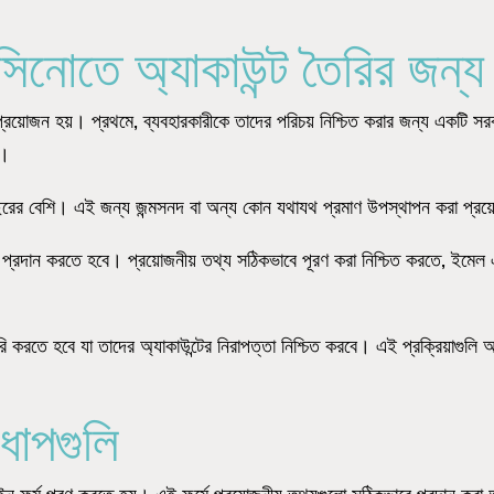
ে অ্যাকাউন্ট তৈরির জন্য প্
র প্রয়োজন হয়। প্রথমে, ব্যবহারকারীকে তাদের পরিচয় নিশ্চিত করার জন্য একটি স
ে।
 বছরের বেশি। এই জন্য জন্মসনদ বা অন্য কোন যথাযথ প্রমাণ উপস্থাপন করা প্র
 প্রদান করতে হবে। প্রয়োজনীয় তথ্য সঠিকভাবে পূরণ করা নিশ্চিত করতে, ইমেল
ি করতে হবে যা তাদের অ্যাকাউন্টের নিরাপত্তা নিশ্চিত করবে। এই প্রক্রিয়াগুলি 
ধাপগুলি