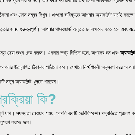
ন ফর্ম পূরণ করতে হয়। এই ফর্মে প্রয়োজনীয় তথ্যগুলো সঠিকভাবে প্রদান করা
কানা এবং ফোন নম্বর লিখুন। এগুলো ভবিষ্যতে আপনার অ্যাকাউন্ট যাচাই করতে 
ত্তার জন্য গুরুত্বপূর্ণ। আপনার পাসওয়ার্ড অন্তত ৮ অক্ষরের হতে হবে এবং এতে
মস্ত দেয়া তথ্য চেক করুন। একবার তথ্য নিশ্চিত হলে, অগ্রসর হন এবং
অ্যাকাউন
আপনার উল্লেখিত ঠিকানায় পাঠানো হবে। সেখানে নির্দেশাবলী অনুসরণ করে আপনা
ি নতুন অ্যাকাউন্ট খুলতে পারবেন।
্রক্রিয়া কি?
্বপূর্ণ ধাপ। সদস্যতা নেওয়ার সময়, আপনি একটি ভেরিফিকেশন পদ্ধতিতে প্রবেশ ক
 অনুসরণ করতে হবে।