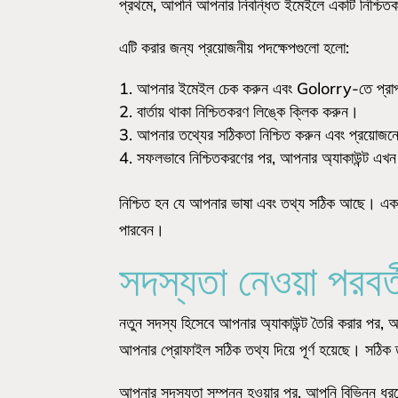
প্রথমে, আপনি আপনার নিবন্ধিত ইমেইলে একটি নিশ্চিতক
এটি করার জন্য প্রয়োজনীয় পদক্ষেপগুলো হলো:
আপনার ইমেইল চেক করুন এবং Golorry-তে প্রাপ্ত ন
বার্তায় থাকা নিশ্চিতকরণ লিঙ্কে ক্লিক করুন।
আপনার তথ্যের সঠিকতা নিশ্চিত করুন এবং প্রয়ো
সফলভাবে নিশ্চিতকরণের পর, আপনার অ্যাকাউন্ট এখন 
নিশ্চিত হন যে আপনার ভাষা এবং তথ্য সঠিক আছে। একব
পারবেন।
সদস্যতা নেওয়া পরবর্
নতুন সদস্য হিসেবে আপনার অ্যাকাউন্ট তৈরি করার পর, আ
আপনার প্রোফাইল সঠিক তথ্য দিয়ে পূর্ণ হয়েছে। সঠিক ত
আপনার সদস্যতা সম্পন্ন হওয়ার পর, আপনি বিভিন্ন ধর