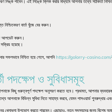
রণ লিঙ্ক পাবেন। এই লিঙ্কে ক্লিক করার মাধ্যমে আপনার তথ্যে সঠিকতা নিশ্চি
িশ্চিতকরণ বার্তা খুঁজে বের করুন।
জনে আপডেট করুন।
সক্রিয় হয়েছে।
ার সফলভাবে নিশ্চিত হয়ে গেলে, আপনি
https://golorry-casino.com/
তী পদক্ষেপ ও সুবিধাসমূহ
পনাকে কিছু গুরুত্বপূর্ণ পদক্ষেপ অনুসরণ করতে হবে। প্রথমত, আপনার ব্যবহারকা
থ্য আপনাকে বিভিন্ন সুবিধা নিতে সাহায্য করবে, যেমন পাসওয়ার্ড পুনরুদ্ধার এ
নের খেলাধুলা উপভোগ করতে পারবেন। এছাড়াও, নতুন সদস্যদের জন্য বিশেষ অফ