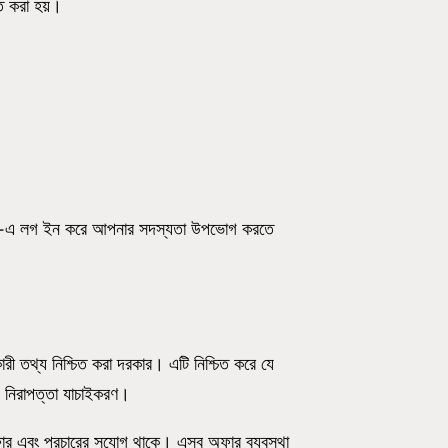
ত করা হয়।
-এ লগ ইন করে আপনার সদস্যতা উপভোগ করতে
রী তথ্য নিশ্চিত করা দরকার। এটি নিশ্চিত করে যে
বং নিরাপত্তা যাচাইকরণ।
ার এবং প্রচারের সুযোগ থাকে। এসব অফার ব্যবস্থা