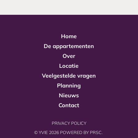
Home
De appartementen
Over
Locatie
Veelgestelde vragen
Planning
Nieuws
Contact
PRIVACY POLICY
© YVIE 2026 POWERED BY
PRSC.