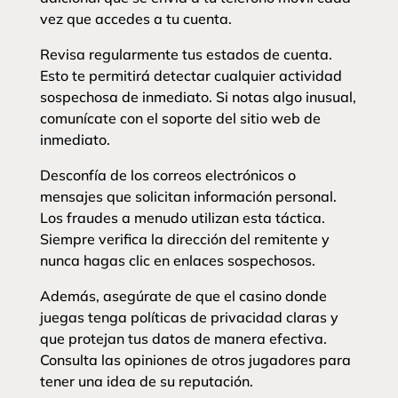
vez que accedes a tu cuenta.
Revisa regularmente tus estados de cuenta.
Esto te permitirá detectar cualquier actividad
sospechosa de inmediato. Si notas algo inusual,
comunícate con el soporte del sitio web de
inmediato.
Desconfía de los correos electrónicos o
mensajes que solicitan información personal.
Los fraudes a menudo utilizan esta táctica.
Siempre verifica la dirección del remitente y
nunca hagas clic en enlaces sospechosos.
Además, asegúrate de que el casino donde
juegas tenga políticas de privacidad claras y
que protejan tus datos de manera efectiva.
Consulta las opiniones de otros jugadores para
tener una idea de su reputación.