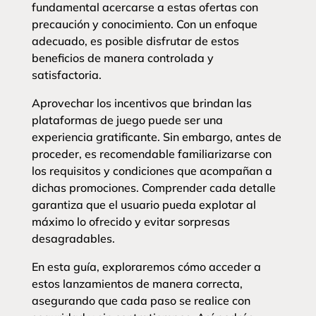
fundamental acercarse a estas ofertas con
precaución y conocimiento. Con un enfoque
adecuado, es posible disfrutar de estos
beneficios de manera controlada y
satisfactoria.
Aprovechar los incentivos que brindan las
plataformas de juego puede ser una
experiencia gratificante. Sin embargo, antes de
proceder, es recomendable familiarizarse con
los requisitos y condiciones que acompañan a
dichas promociones. Comprender cada detalle
garantiza que el usuario pueda explotar al
máximo lo ofrecido y evitar sorpresas
desagradables.
En esta guía, exploraremos cómo acceder a
estos lanzamientos de manera correcta,
asegurando que cada paso se realice con