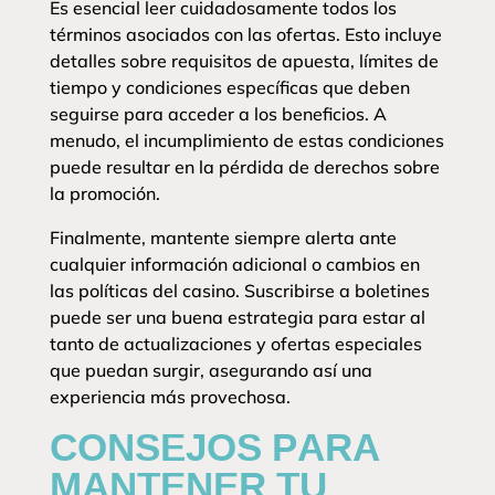
Es esencial leer cuidadosamente todos los
términos asociados con las ofertas. Esto incluye
detalles sobre requisitos de apuesta, límites de
tiempo y condiciones específicas que deben
seguirse para acceder a los beneficios. A
menudo, el incumplimiento de estas condiciones
puede resultar en la pérdida de derechos sobre
la promoción.
Finalmente, mantente siempre alerta ante
cualquier información adicional o cambios en
las políticas del casino. Suscribirse a boletines
puede ser una buena estrategia para estar al
tanto de actualizaciones y ofertas especiales
que puedan surgir, asegurando así una
experiencia más provechosa.
CONSEJOS PARA
MANTENER TU