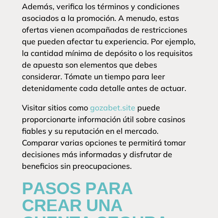
Además, verifica los términos y condiciones
asociados a la promoción. A menudo, estas
ofertas vienen acompañadas de restricciones
que pueden afectar tu experiencia. Por ejemplo,
la cantidad mínima de depósito o los requisitos
de apuesta son elementos que debes
considerar. Tómate un tiempo para leer
detenidamente cada detalle antes de actuar.
Visitar sitios como
gozabet.site
puede
proporcionarte información útil sobre casinos
fiables y su reputación en el mercado.
Comparar varias opciones te permitirá tomar
decisiones más informadas y disfrutar de
beneficios sin preocupaciones.
PASOS PARA
CREAR UNA