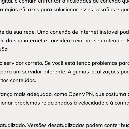
digital, é comum enfrentar dificuldades de conexão 
tratégias eficazes para solucionar esses desafios e g
ade da sua rede. Uma conexão de internet instável po
de da sua internet e considere reiniciar seu roteador
xão.
o servidor correto. Se você está tendo problemas para
para um servidor diferente. Algumas localizações po
ertos conteúdos.
egurança mais adequado, como OpenVPN, que costuma
cionar problemas relacionados à velocidade e à conf
 atualizado. Versões desatualizadas podem conter bu