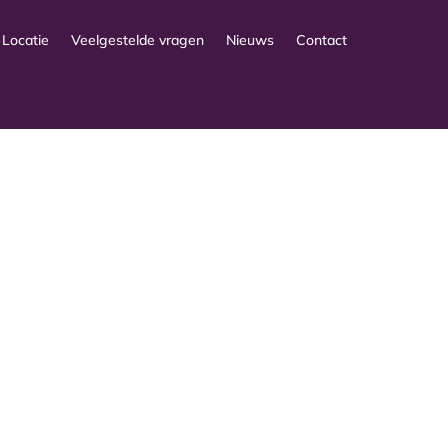
Locatie
Veelgestelde vragen
Nieuws
Contact