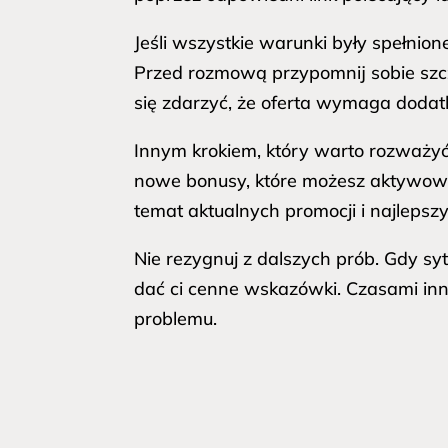
Jeśli wszystkie warunki były spełnio
Przed rozmową przypomnij sobie szc
się zdarzyć, że oferta wymaga dodat
Innym krokiem, który warto rozważyć,
nowe bonusy, które możesz aktywowa
temat aktualnych promocji i najlep
Nie rezygnuj z dalszych prób. Gdy sy
dać ci cenne wskazówki. Czasami in
problemu.