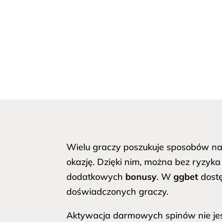
Wielu graczy poszukuje sposobów n
okazję. Dzięki nim, można bez ryzyk
dodatkowych
bonusy
. W
ggbet
dostę
doświadczonych graczy.
Aktywacja darmowych spinów nie jes