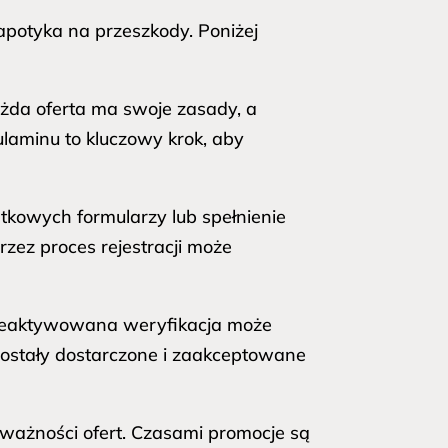
potyka na przeszkody. Poniżej
ażda oferta ma swoje zasady, a
laminu to kluczowy krok, aby
atkowych formularzy lub spełnienie
zez proces rejestracji może
 Nieaktywowana weryfikacja może
zostały dostarczone i zaakceptowane
ważności ofert. Czasami promocje są