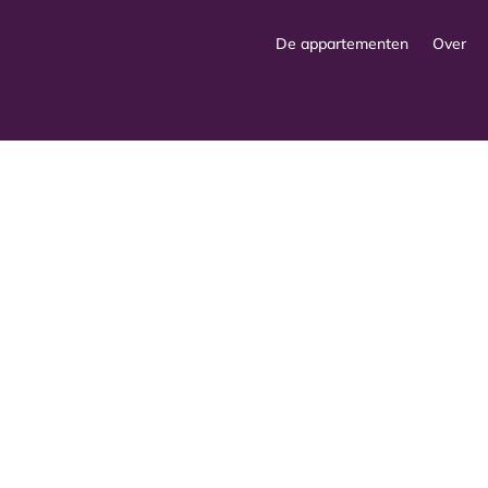
De appartementen
Over