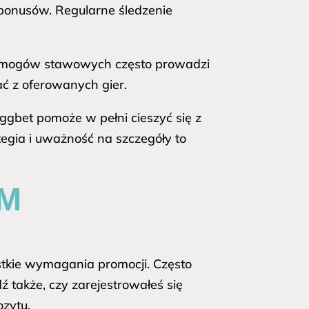
bonusów. Regularne śledzenie
wymogów stawowych często prowadzi
ać z oferowanych gier.
bet pomoże w pełni cieszyć się z
tegia i uważność na szczegóły to
AM
stkie wymagania promocji. Często
także, czy zarejestrowałeś się
zytu.