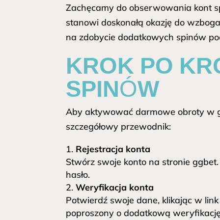
Zachęcamy do obserwowania kont spo
stanowi doskonałą okazję do wzboga
na zdobycie dodatkowych spinów pod
KROK PO KR
SPINÓW
Aby aktywować darmowe obroty w ggb
szczegółowy przewodnik:
Rejestracja konta
Stwórz swoje konto na stronie ggbet.
hasło.
Weryfikacja konta
Potwierdź swoje dane, klikając w li
poproszony o dodatkową weryfikację