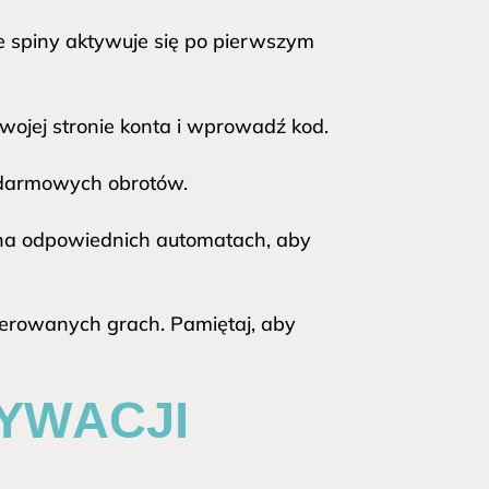
e spiny aktywuje się po pierwszym
wojej stronie konta i wprowadź kod.
e darmowych obrotów.
z na odpowiednich automatach, aby
erowanych grach. Pamiętaj, aby
YWACJI