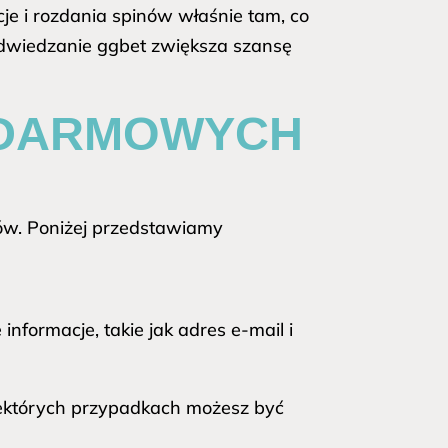
e i rozdania spinów właśnie tam, co
dwiedzanie ggbet zwiększa szansę
 DARMOWYCH
ów. Poniżej przedstawiamy
nformacje, takie jak adres e-mail i
iektórych przypadkach możesz być