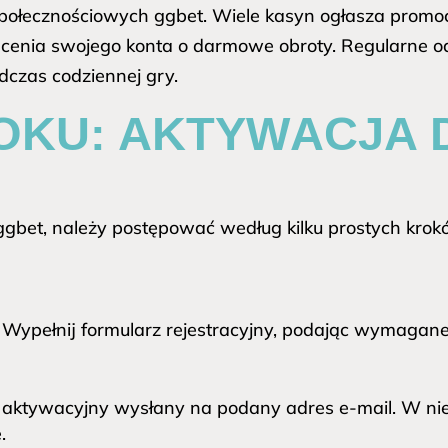
łecznościowych ggbet. Wiele kasyn ogłasza promocj
cenia swojego konta o darmowe obroty. Regularne o
czas codziennej gry.
OKU: AKTYWACJA
et, należy postępować według kilku prostych krok
 Wypełnij formularz rejestracyjny, podając wymagane i
nk aktywacyjny wysłany na podany adres e-mail. W n
.