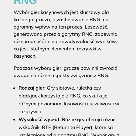
RNG
Wybór gier kasynowych jest kluczowy dla
każdego gracza, a zastosowanie RNG ma
ogromny wpływ na ten proces. Losowość,
generowana przez algorytmy RNG, zapewnia
różnorodność i nieprzewidywalność wyników,
co jest istotnym elementem rozrywki w
kasynach.
Podczas wyboru gier, gracze powinni zwrócić
uwagę na różne aspekty związane z RNG:
Rodzaj gier:
Gry slotowe, ruletka czy
blackjack korzystają z RNG, co skutkuje
różnymi poziomami losowości i uczciwości w
rozgrywce.
Wysokość wypłat:
Różne gry oferują różne
wskaźniki RTP (Return to Player), które są
uzależnione od algorytmu RNG. Wybór gry z