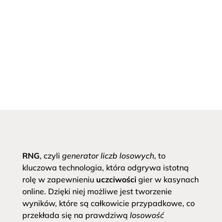
RNG
, czyli
generator liczb losowych
, to
kluczowa technologia, która odgrywa istotną
rolę w zapewnieniu
uczciwości
gier w kasynach
online. Dzięki niej możliwe jest tworzenie
wyników, które są całkowicie przypadkowe, co
przekłada się na prawdziwą
losowość