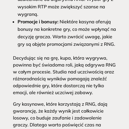
wysokim RTP może zwiększyć szanse na
wygraną.
Promocje i bonusy:
Niektóre kasyna oferują
bonusy na konkretne gry, co może wpłynąć na
decyzję gracza. Warto zwrócić uwagę, jakie
gry są objęte promocjami związanymi z RNG.
Decydując się na grę, kupa, która wygrywa,
powinna być świadoma roli, jaką odgrywa RNG
w całym procesie. Studia nad uczciwością oraz
różnorodnością wyników pomagają znaleźć
odpowiednie gry, które dostarczą nie tylko
emocji, ale również uczciwej zabawy.
Gry kasynowe, które korzystają z RNG, dają
gwarancję, że każdy wynik jest całkowicie
losowy, co buduje zaufanie i zadowolenie
graczy. Dlatego warto poświęcić czas na