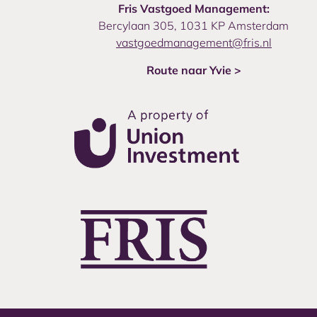
Fris Vastgoed Management:
Bercylaan 305, 1031 KP Amsterdam
vastgoedmanagement@fris.nl
Route naar Yvie >