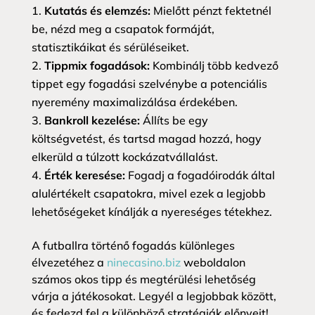
Kutatás és elemzés:
Mielőtt pénzt fektetnél
be, nézd meg a csapatok formáját,
statisztikáikat és sérüléseiket.
Tippmix fogadások:
Kombinálj több kedvező
tippet egy fogadási szelvénybe a potenciális
nyeremény maximalizálása érdekében.
Bankroll kezelése:
Állíts be egy
költségvetést, és tartsd magad hozzá, hogy
elkerüld a túlzott kockázatvállalást.
Érték keresése:
Fogadj a fogadóirodák által
alulértékelt csapatokra, mivel ezek a legjobb
lehetőségeket kínálják a nyereséges tétekhez.
A futballra történő fogadás különleges
élvezetéhez a
ninecasino.biz
weboldalon
számos okos tipp és megtérülési lehetőség
várja a játékosokat. Legyél a legjobbak között,
és fedezd fel a különböző stratégiák előnyeit!