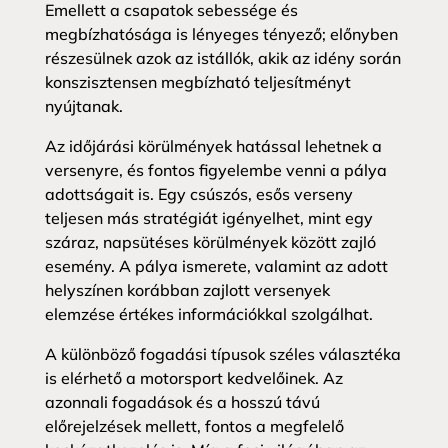
Emellett a csapatok sebessége és
megbízhatósága is lényeges tényező; előnyben
részesülnek azok az istállók, akik az idény során
konszisztensen megbízható teljesítményt
nyújtanak.
Az időjárási körülmények hatással lehetnek a
versenyre, és fontos figyelembe venni a pálya
adottságait is. Egy csúszós, esős verseny
teljesen más stratégiát igényelhet, mint egy
száraz, napsütéses körülmények között zajló
esemény. A pálya ismerete, valamint az adott
helyszínen korábban zajlott versenyek
elemzése értékes információkkal szolgálhat.
A különböző fogadási típusok széles választéka
is elérhető a motorsport kedvelőinek. Az
azonnali fogadások és a hosszú távú
előrejelzések mellett, fontos a megfelelő