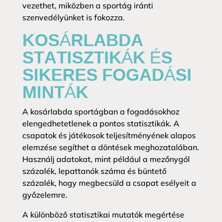
vezethet, miközben a sportág iránti
szenvedélyünket is fokozza.
KOSÁRLABDA
STATISZTIKÁK ÉS
SIKERES FOGADÁSI
MINTÁK
A kosárlabda sportágban a fogadásokhoz
elengedhetetlenek a pontos statisztikák. A
csapatok és játékosok teljesítményének alapos
elemzése segíthet a döntések meghozatalában.
Használj adatokat, mint például a mezőnygól
százalék, lepattanók száma és büntető
százalék, hogy megbecsüld a csapat esélyeit a
győzelemre.
A különböző statisztikai mutatók megértése