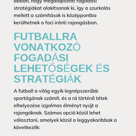
abban, hogy megalapozott fogadási
stratégiákat alakítsanak ki, így a szurkolás
mellett a számítások is középpontba
kerülhetnek a foci iránti rajongásban.
FUTBALLRA
VONATKOZÓ
FOGADÁSI
LEHETŐSÉGEK ÉS
STRATÉGIÁK
A futball a világ egyik legnépszerűbb
sportágának számít, és a rá történő tétek
elhelyezése izgalmas élményt nyújt a
rajongóknak. Számos opció közül lehet
választani, amelyek közül a leggyakoribbak a
következők: