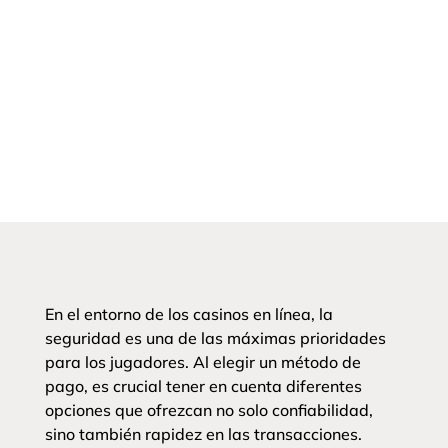
En el entorno de los casinos en línea, la
seguridad es una de las máximas prioridades
para los jugadores. Al elegir un método de
pago, es crucial tener en cuenta diferentes
opciones que ofrezcan no solo confiabilidad,
sino también rapidez en las transacciones.