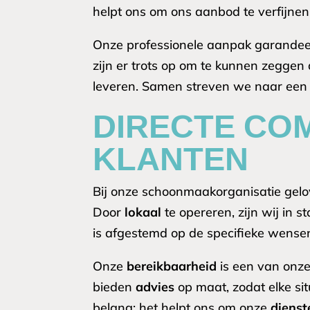
helpt ons om ons aanbod te verfijne
Onze professionele aanpak garandeer
zijn er trots op om te kunnen zeggen
leveren. Samen streven we naar een
DIRECTE CO
KLANTEN
Bij onze schoonmaakorganisatie gel
Door
lokaal
te opereren, zijn wij in s
is afgestemd op de specifieke wensen
Onze
bereikbaarheid
is een van onze
bieden
advies
op maat, zodat elke si
belang; het helpt ons om onze
dienst