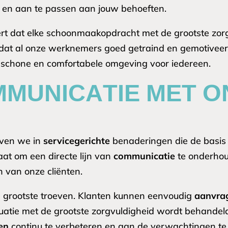
n en aan te passen aan jouw behoeften.
t dat elke schoonmaakopdracht met de grootste zorg 
 dat al onze werknemers goed getraind en gemotiveerd
 schone en comfortabele omgeving voor iedereen.
MMUNICATIE MET O
oven we in
servicegerichte
benaderingen die de basis
taat om een directe lijn van
communicatie
te onderho
 van onze cliënten.
 grootste troeven. Klanten kunnen eenvoudig
aanvra
tuatie met de grootste zorgvuldigheid wordt behandel
en
continu te verbeteren en aan de verwachtingen te