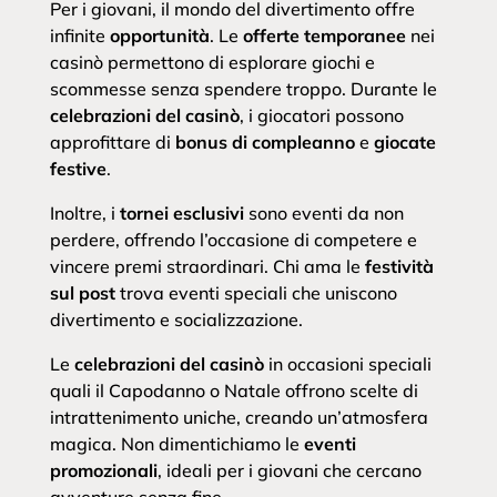
Per i giovani, il mondo del divertimento offre
infinite
opportunità
. Le
offerte temporanee
nei
casinò permettono di esplorare giochi e
scommesse senza spendere troppo. Durante le
celebrazioni del casinò
, i giocatori possono
approfittare di
bonus di compleanno
e
giocate
festive
.
Inoltre, i
tornei esclusivi
sono eventi da non
perdere, offrendo l’occasione di competere e
vincere premi straordinari. Chi ama le
festività
sul post
trova eventi speciali che uniscono
divertimento e socializzazione.
Le
celebrazioni del casinò
in occasioni speciali
quali il Capodanno o Natale offrono scelte di
intrattenimento uniche, creando un’atmosfera
magica. Non dimentichiamo le
eventi
promozionali
, ideali per i giovani che cercano