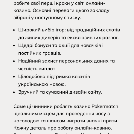
робите свої перші кроки у світі онлайн-
казино. Основні переваги цього закладу
зібрані у наступному списку:
Широкий вибір ігор: від традиційних слотів
до живих дилерів та ексклюзивних розваг.
Щедрі бонуси та акції для новачків і
постійних гравців.
Надійний захист персональних даних та
чесність виплат.
Цілодобова підтримка клієнтів
українською мовою.
Зручний та сучасний дизайн сайту.
Саме ці чинники роблять казино Pokermatch
ідеальним місцем для проведення часу з
насолодою та шансом виграти значні призи.
Кожну деталь про роботу онлайн-казино,