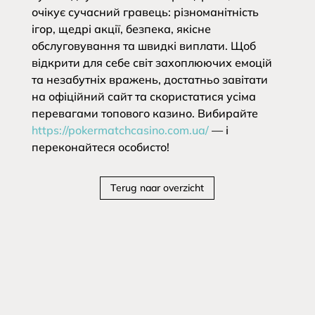
очікує сучасний гравець: різноманітність
ігор, щедрі акції, безпека, якісне
обслуговування та швидкі виплати. Щоб
відкрити для себе світ захоплюючих емоцій
та незабутніх вражень, достатньо завітати
на офіційний сайт та скористатися усіма
перевагами топового казино. Вибирайте
https://pokermatchcasino.com.ua/
— і
переконайтеся особисто!
Terug naar overzicht