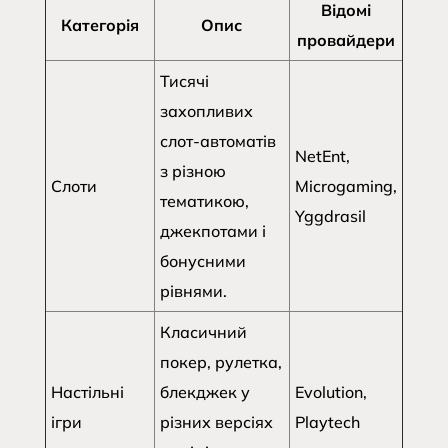
Відомі
Категорія
Опис
провайдери
Тисячі
захопливих
слот-автоматів
NetEnt,
з різною
Слоти
Microgaming,
тематикою,
Yggdrasil
джекпотами і
бонусними
рівнями.
Класичний
покер, рулетка,
Настільні
блекджек у
Evolution,
ігри
різних версіях
Playtech