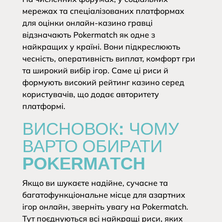
мережах та спеціалізованих платформах
для оцінки онлайн-казино гравці
відзначають Pokermatch як одне з
найкращих у країні. Вони підкреслюють
чесність, оперативність виплат, комфорт гри
та широкий вибір ігор. Саме ці риси й
формують високий рейтинг казино серед
користувачів, що додає авторитету
платформі.
ВИСНОВОК: ЧОМУ
ВАРТО ОБИРАТИ
POKERMATCH
Якщо ви шукаєте надійне, сучасне та
багатофункціональне місце для азартних
ігор онлайн, зверніть увагу на Pokermatch.
Тут поєднуються всі найкращі риси, яких