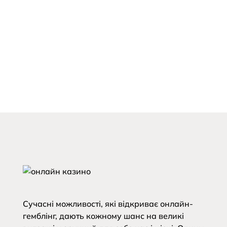
Сучасні можливості, які відкриває онлайн-
гемблінг, дають кожному шанс на великі