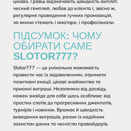
цікаво. Гравці відзначають швидкість виплат,
чесний гемплей, любов до клієнта і, звісно ж,
регулярне проведення гучних промоакцій,
за якими стежать і аматори, і професіонали.
ПІДСУМОК: ЧОМУ
ОБИРАТИ САМЕ
SLOTOR777?
Slotor777 — це унікальна можливість
провести час із задоволенням, отримати
позитивні емоції, цікаві знайомства та
приємні виграші. Незалежно від досвіду,
кожен знайде для себе щось особливе: від
простих слотів до прогресивних джекпотів,
турнірів і новинок. Вражає й швидкість
виведення виграшів, разом із надійним
захистом даних та чесністю провайдерів.