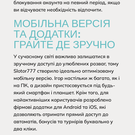
блокування акаунта на певний період, якщо
ви відчуваєте необхідність відпочити.
МОБІЛЬНА ВЕРСІЯ
ТА ДОДАТКИ:
ГРАЙТЕ ДЕ ЗРУЧНО
У сучасному світі важливо залишатися в
зручному доступі до улюблених розваг, тому
Slotor777 створило ідеально оптимізовану
мобільну версію. Ігор настільки ж багато, як і
на ПК, а дизайн пристосовується під будь-
який смартфон і планшет. Крім того, для
найактивніших користувачів розроблено
фірмові додатки для Android та iOS, які
дозволяють отримати прямий доступ до
автоматів, бонусів та турнірів буквально у
два кліки.