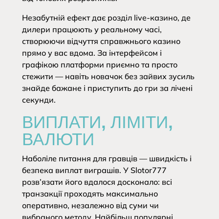
Незабутній ефект дає розділ live-казино, де
дилери працюють у реальному часі,
створюючи відчуття справжнього казино
прямо у вас вдома. За інтерфейсом і
графікою платформи приємно та просто
стежити — навіть новачок без зайвих зусиль
знайде бажане і приступить до гри за лічені
секунди.
ВИПЛАТИ, ЛІМІТИ,
ВАЛЮТИ
Наболіле питання для гравців — швидкість і
безпека виплат виграшів. У Slotor777
розв’язати його вдалося досконало: всі
транзакції проходять максимально
оперативно, незалежно від суми чи
вибраного методу. Найбільш популярні