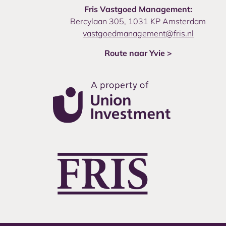
Fris Vastgoed Management:
Bercylaan 305, 1031 KP Amsterdam
vastgoedmanagement@fris.nl
Route naar Yvie >