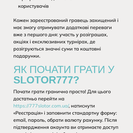
користувачів
Кожен зареєстрований гравець захищений і
має змогу отримувати додаткові переваги
вже з першого дня: участь у розіграшах,
акціях і ексклюзивних турнірах, де
розігруються значні суми та коштовні
подарунки.
ЯК ПОЧАТИ ГРАТИ У
SLOTOR777?
Почати грати гранично просто! Для цього
достатньо перейти на
https://777slotor.com.ua/
, натиснути
«Реєстрація» і заповнити стандартну форму:
email, пароль, обрати валюту рахунку. Після
підтвердження акаунта ви отримаєте доступ