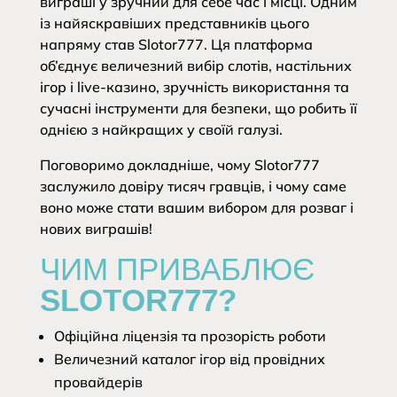
виграші у зручний для себе час і місці. Одним
із найяскравіших представників цього
напряму став Slotor777. Ця платформа
об’єднує величезний вибір слотів, настільних
ігор і live-казино, зручність використання та
сучасні інструменти для безпеки, що робить її
однією з найкращих у своїй галузі.
Поговоримо докладніше, чому Slotor777
заслужило довіру тисяч гравців, і чому саме
воно може стати вашим вибором для розваг і
нових виграшів!
ЧИМ ПРИВАБЛЮЄ
SLOTOR777?
Офіційна ліцензія та прозорість роботи
Величезний каталог ігор від провідних
провайдерів