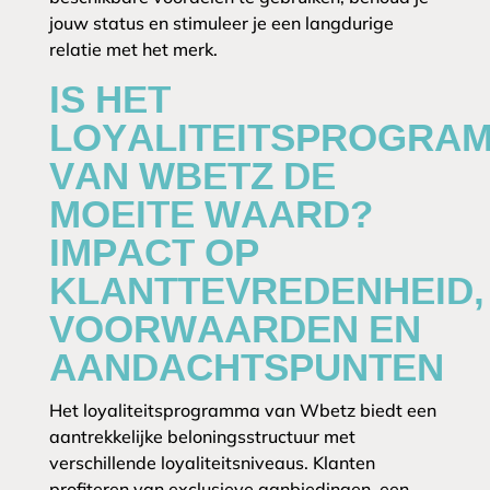
jouw status en stimuleer je een langdurige
relatie met het merk.
IS HET
LOYALITEITSPROGRA
VAN WBETZ DE
MOEITE WAARD?
IMPACT OP
KLANTTEVREDENHEID,
VOORWAARDEN EN
AANDACHTSPUNTEN
Het loyaliteitsprogramma van Wbetz biedt een
aantrekkelijke beloningsstructuur met
verschillende loyaliteitsniveaus. Klanten
profiteren van exclusieve aanbiedingen, een