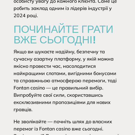
особисту увагу до кожного клієнта. Саме це
робить заклад одним із лідерів індустрії у
2024 році.
ПОЧИНАЙТЕ ГРАТИ
ВЖЕ СЬОГОДНІ!
Якщо ви шукаєте надійну, безпечну та
сучасну азартну платформу, у якій можна
якісно провести час, насолодитися
найкращими слотами, вигідними бонусами
та справжньою атмосферою перемоги, тоді
Fontan casino — це правильний вибір.
Випробуйте свої сили, скориставшись
ексклюзивними пропозиціями для нових
гравців.
Не зволікайте — почніть шлях до власних
перемог із Fontan casino вже сьогодні.