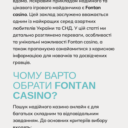
вдома. Яскравим прикладом надійного та
цікавого ігрового майданчика є
Fontan
casino
. Цей заклад заслужено вважається
одним із найкращих серед азартних
любителів України та СНД. У цій статті ми
детально розглянемо переваги, особливості
та унікальні можливості Fontan casino, а
також пропонуємо ознайомитися з корисною
інформацією для новачків та досвідчених
гравців.
ЧОМУ ВАРТО
ОБРАТИ FONTAN
CASINO?
Пошук надійного казино онлайн є для
багатьох складним та відповідальним
завданням. До основних критеріїв вибору
входять: