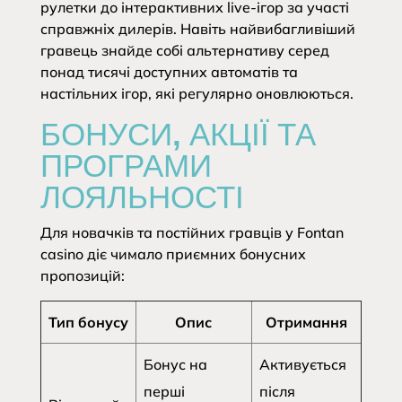
рулетки до інтерактивних live-ігор за участі
справжніх дилерів. Навіть найвибагливіший
гравець знайде собі альтернативу серед
понад тисячі доступних автоматів та
настільних ігор, які регулярно оновлюються.
БОНУСИ, АКЦІЇ ТА
ПРОГРАМИ
ЛОЯЛЬНОСТІ
Для новачків та постійних гравців у Fontan
casino діє чимало приємних бонусних
пропозицій:
Тип бонусу
Опис
Отримання
Бонус на
Активується
перші
після