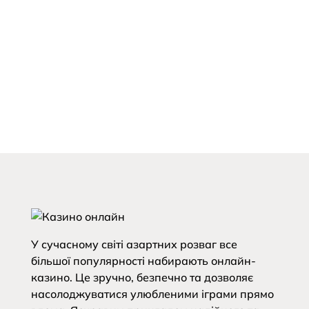
У сучасному світі азартних розваг все
більшої популярності набирають онлайн-
казино. Це зручно, безпечно та дозволяє
насолоджуватися улюбленими іграми прямо