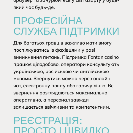
браузер та занурюйтесь у світ азарту у будь-
який час будь-де.
ПРОФЕСІЙНА
СЛУЖБА ПІДТРИМКИ
Для багатьох гравців важливо мати змогу
поспілкуватись із фахівцями у разі
виникнення питань. Підтримка Fontan casino
працює цілодобово, оператори консультують
українською, російською чи англійською
мовами. Звернутись можна через онлайн-
чат, електронну пошту або гарячу лінію. Всі
звернення розглядаються максимально
оперативно, а персонал завжди
залишається ввічливим та компетентним.
РЕЄСТРАЦІЯ:
ПРОСТО І ШВИДКО