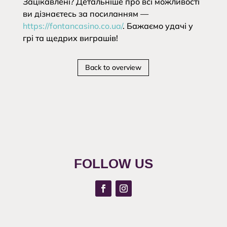
Зацікавлені? Детальніше про всі можливості
ви дізнаєтесь за посиланням —
https://fontancasino.co.ua/
. Бажаємо удачі у
грі та щедрих виграшів!
Back to overview
FOLLOW US