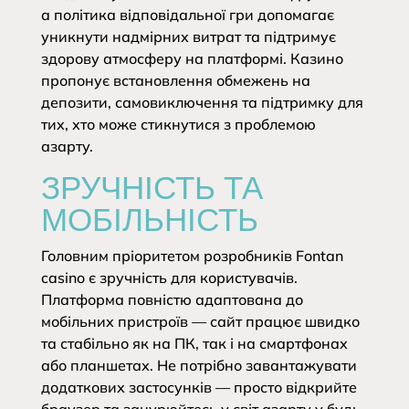
а політика відповідальної гри допомагає
уникнути надмірних витрат та підтримує
здорову атмосферу на платформі. Казино
пропонує встановлення обмежень на
депозити, самовиключення та підтримку для
тих, хто може стикнутися з проблемою
азарту.
ЗРУЧНІСТЬ ТА
МОБІЛЬНІСТЬ
Головним пріоритетом розробників Fontan
casino є зручність для користувачів.
Платформа повністю адаптована до
мобільних пристроїв — сайт працює швидко
та стабільно як на ПК, так і на смартфонах
або планшетах. Не потрібно завантажувати
додаткових застосунків — просто відкрийте