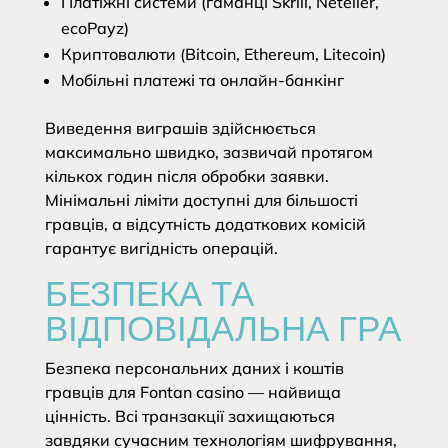
Платіжні системи (гаманці Skrill, Neteller,
ecoPayz)
Криптовалюти (Bitcoin, Ethereum, Litecoin)
Мобільні платежі та онлайн-банкінг
Виведення виграшів здійснюється
максимально швидко, зазвичай протягом
кількох годин після обробки заявки.
Мінімальні ліміти доступні для більшості
гравців, а відсутність додаткових комісій
гарантує вигідність операцій.
БЕЗПЕКА ТА
ВІДПОВІДАЛЬНА ГРА
Безпека персональних даних і коштів
гравців для Fontan casino — найвища
цінність. Всі транзакції захищаються
завдяки сучасним технологіям шифрування,