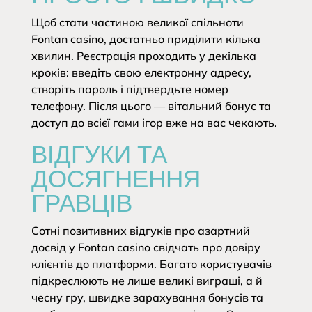
Щоб стати частиною великої спільноти
Fontan casino, достатньо приділити кілька
хвилин. Реєстрація проходить у декілька
кроків: введіть свою електронну адресу,
створіть пароль і підтвердьте номер
телефону. Після цього — вітальний бонус та
доступ до всієї гами ігор вже на вас чекають.
ВІДГУКИ ТА
ДОСЯГНЕННЯ
ГРАВЦІВ
Сотні позитивних відгуків про азартний
досвід у Fontan casino свідчать про довіру
клієнтів до платформи. Багато користувачів
підкреслюють не лише великі виграші, а й
чесну гру, швидке зарахування бонусів та