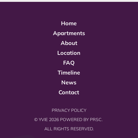
Home
Apartments
About
Location
FAQ
Timeline
News
Contact
PRIVACY POLICY
© YVIE 2026 POWERED BY
PRSC.
ALL RIGHTS RESERVED.