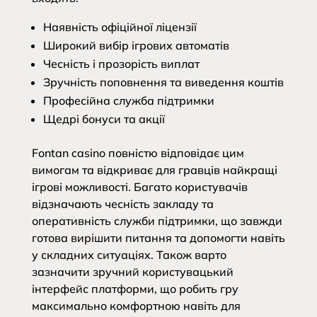
Наявність офіційної ліцензії
Широкий вибір ігрових автоматів
Чесність і прозорість виплат
Зручність поповнення та виведення коштів
Професійна служба підтримки
Щедрі бонуси та акції
Fontan casino повністю відповідає цим
вимогам та відкриває для гравців найкращі
ігрові можливості. Багато користувачів
відзначають чесність закладу та
оперативність служби підтримки, що завжди
готова вирішити питання та допомогти навіть
у складних ситуаціях. Також варто
зазначити зручний користувацький
інтерфейс платформи, що робить гру
максимально комфортною навіть для