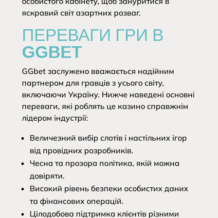
особистого кабінету, щоб зануритися в
яскравий світ азартних розваг.
ПЕРЕВАГИ ГРИ В
GGBET
GGbet заслужено вважається надійним
партнером для гравців з усього світу,
включаючи Україну. Нижче наведені основні
переваги, які роблять це казино справжнім
лідером індустрії:
Величезний вибір слотів і настільних ігор
від провідних розробників.
Чесна та прозора політика, якій можна
довіряти.
Високий рівень безпеки особистих даних
та фінансових операцій.
Цілодобова підтримка клієнтів різними