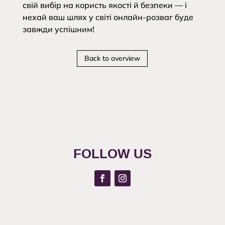
свій вибір на користь якості й безпеки — і
нехай ваш шлях у світі онлайн-розваг буде
завжди успішним!
Back to overview
FOLLOW US