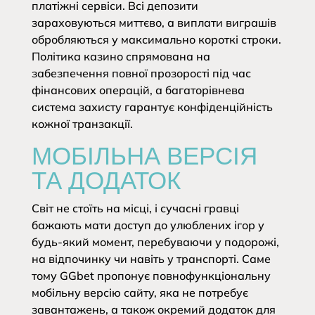
платіжні сервіси. Всі депозити
зараховуються миттєво, а виплати виграшів
обробляються у максимально короткі строки.
Політика казино спрямована на
забезпечення повної прозорості під час
фінансових операцій, а багаторівнева
система захисту гарантує конфіденційність
кожної транзакції.
МОБІЛЬНА ВЕРСІЯ
ТА ДОДАТОК
Світ не стоїть на місці, і сучасні гравці
бажають мати доступ до улюблених ігор у
будь-який момент, перебуваючи у подорожі,
на відпочинку чи навіть у транспорті. Саме
тому GGbet пропонує повнофункціональну
мобільну версію сайту, яка не потребує
завантажень, а також окремий додаток для