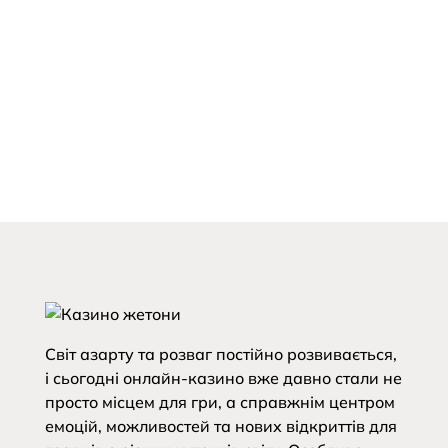
Світ азарту та розваг постійно розвивається,
і сьогодні онлайн-казино вже давно стали не
просто місцем для гри, а справжнім центром
емоцій, можливостей та нових відкриттів для