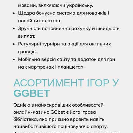
мовами, включаючи українську.
Щедра бонусна система для новачків і
постійних клієнтів.
Зручність поповнення рахунку й швидкість
виплат.
Регулярні турніри та акції для активних
гравців.
Мобільна версія сайту та додаток для гри
на смартфонах і планшетах.
АСОРТИМЕНТ ІГОР У
GGBET
Однією з найяскравіших особливостей
онлайн-казино GGbet є його ігрова
бібліотека, яка приємно вразить навіть
найвибагливішого поціновувача азарту.