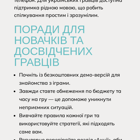
телефон. Для українських гравців доступна
підтримка рідною мовою, що робить
спілкування простим і зрозумілим.
ПОРАДИ ДЛЯ
НОВАЧКІВ ТА
ДОСВІДЧЕНИХ
ГРАВЦІВ
Почніть із безкоштовних демо-версій для
знайомства з іграми.
Завжди ставте обмеження по бюджету та
часу на гру — це допоможе уникнути
неприємних ситуацій.
Вивчайте правила кожної гри та
використовуйте стратегії, які підходять
саме вам.
Регулярно перевіряйте розділ «Акції», аби