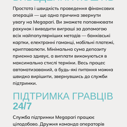
Простота і швидкість проведення фінансових
операцій — ще одна причина звернути
увагу на Megapari. Ви зможете поповнювати
рахунок і виводити виграші за допомогою
всіх найпопулярніших методів — банківські
картки, електронні гаманці, мобільні платежі,
криптовалюти. Мінімальна сума депозиту
приємно здивує, а виплати виконуються в
максимально стислі терміни. Весь процес
автоматизований, а будь-які питання можна
швидко вирішити, звернувшись до служби
підтримки.
ПІДТРИМКА ГРАВЦІВ
24/7
Служба підтримки Megapari працює
цілодобово. Дружня команда операторів