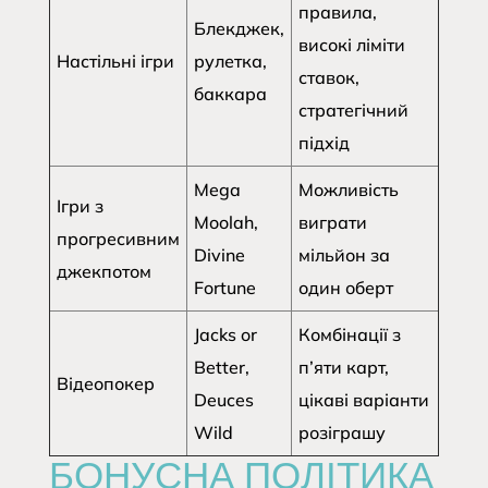
правила,
Блекджек,
високі ліміти
Настільні ігри
рулетка,
ставок,
баккара
стратегічний
підхід
Mega
Можливість
Ігри з
Moolah,
виграти
прогресивним
Divine
мільйон за
джекпотом
Fortune
один оберт
Jacks or
Комбінації з
Better,
п’яти карт,
Відеопокер
Deuces
цікаві варіанти
Wild
розіграшу
БОНУСНА ПОЛІТИКА