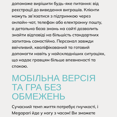
допоможе вирішити будь-яке питання: від
реєстрації до виведення виграшів. Клієнти
можуть зв’язатися з підтримкою через
онлайн-чат, телефон або електронну пошту,
а детальна база знань на сайті дозволить
знайти відповіді на більшість стандартних
запитань самостійно. Персонал завжди
ввічливий, кваліфікований та готовий
допомогти навіть у найскладніших ситуаціях,
що надає гравцям більше впевненості та
спокою.
МОБІЛЬНА ВЕРСІЯ
ТА ГРА БЕЗ
ОБМЕЖЕНЬ
Сучасний темп життя потребує гнучкості, і
Megapari йде у ногу з часом! Ви зможете