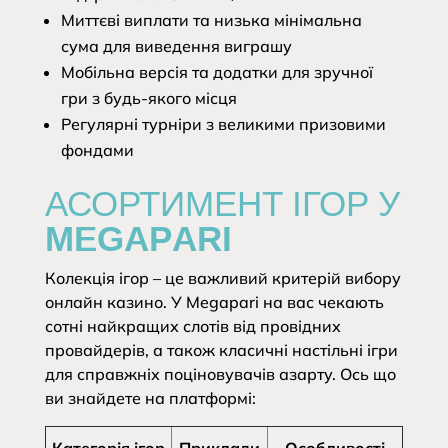
Миттєві виплати та низька мінімальна
сума для виведення виграшу
Мобільна версія та додатки для зручної
гри з будь-якого місця
Регулярні турніри з великими призовими
фондами
АСОРТИМЕНТ ІГОР У
MEGAPARI
Колекція ігор – це важливий критерій вибору
онлайн казино. У Megapari на вас чекають
сотні найкращих слотів від провідних
провайдерів, а також класичні настільні ігри
для справжніх поціновувачів азарту. Ось що
ви знайдете на платформі: