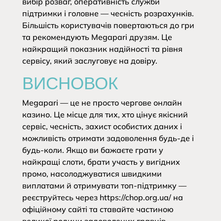
вибір розваг, оперативність служби
підтримки і головне — чесність розрахунків.
Більшість користувачів повертаються до гри
та рекомендують Megapari друзям. Це
найкращий показник надійності та рівня
сервісу, який заслуговує на довіру.
ВИСНОВОК
Megapari — це не просто чергове онлайн
казино. Це місце для тих, хто цінує якісний
сервіс, чесність, захист особистих даних і
можливість отримати задоволення будь-де і
будь-коли. Якщо ви бажаєте грати у
найкращі слоти, брати участь у вигідних
промо, насолоджуватися швидкими
виплатами й отримувати топ-підтримку —
реєструйтесь через https://chop.org.ua/ на
офіційному сайті та ставайте частиною