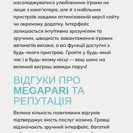
насолоджуватися улюбленими іграми не
лише з комп’ютера, але й з мобільних
пристроїв завдяки оптимізованій версії сайту
чи окремому додатку. Інтерфейс
залишається інтуїтивно зрозумілим та
зручним, швидкість завантаження ігрових
автоматів висока, а всі функції доступні з
будь-якого пристрою. Грайте у будь-який
час і в будь-якому місці — ваш шанс на
великий виграш завжди поруч!
ВІДГУКИ ПРО
MEGAPARI ТА
РЕПУТАЦІЯ
Велика кількість позитивних відгуків
підтверджує якість послуг казино. Гравці
відзначають зручний інтерфейс, багатий