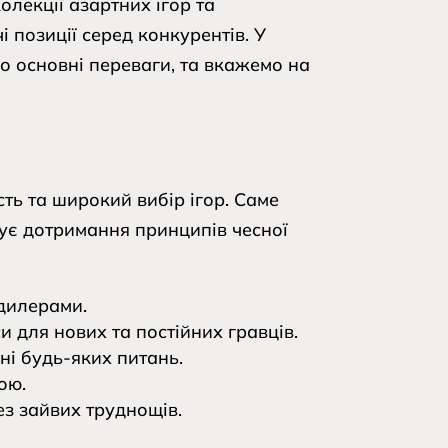
олекції азартних ігор та
 позиції серед конкурентів. У
го основні переваги, та вкажемо на
ть та широкий вибір ігор. Саме
нтує дотримання принципів чесної
 дилерами.
и для нових та постійних гравців.
і будь-яких питань.
ою.
з зайвих труднощів.