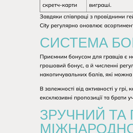
скретч-карти
виграші.
Завдяки співпраці з провідними ге
City регулярно оновлює асортимент
СИСТЕМА БО
Приємним бонусом для гравців є не
грошовий бонус, а й численні регул
накопичувальних балів, які можна
В залежності від активності у грі, 
ексклюзивні пропозиції та брати у
ЗРУЧНИЙ ТА
МІЖНАРОДНО