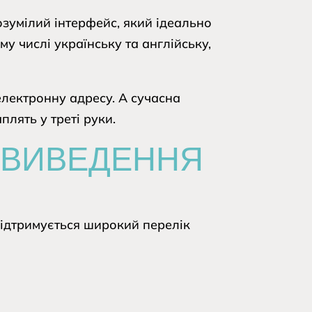
озумілий інтерфейс, який ідеально
му числі українську та англійську,
електронну адресу. А сучасна
лять у треті руки.
 ВИВЕДЕННЯ
 підтримується широкий перелік