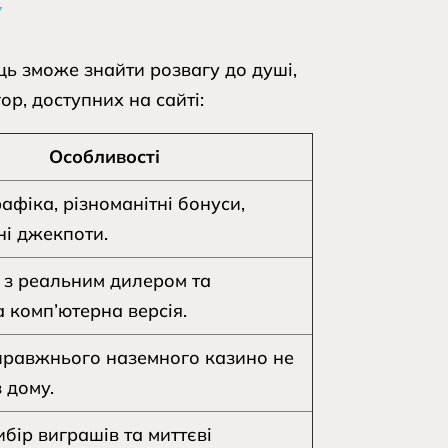
Y
ць зможе знайти розвагу до душі,
ор, доступних на сайті:
Особливості
афіка, різноманітні бонуси,
ні джекпоти.
 з реальним дилером та
 комп’ютерна версія.
справжнього наземного казино не
 дому.
бір виграшів та миттєві