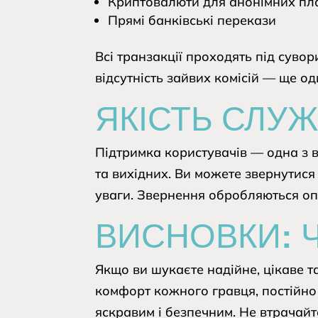
Криптовалюти для анонімних пл
Прямі банківські перекази
Всі транзакції проходять під суво
відсутність зайвих комісій — ще о
ЯКІСТЬ СЛУ
Підтримка користувачів — одна з ві
та вихідних. Ви можете звернутися
уваги. Звернення обробляються опе
ВИСНОВКИ: 
Якщо ви шукаєте надійне, цікаве та
комфорт кожного гравця, постійно
яскравим і безпечним. Не втрачай