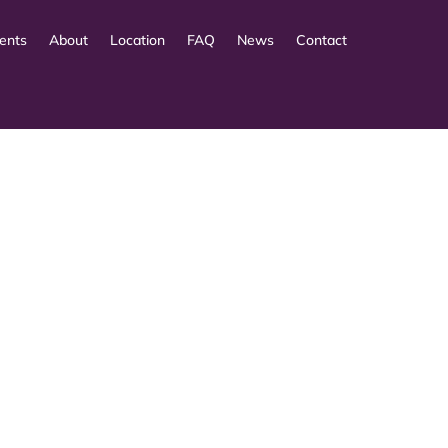
ents
About
Location
FAQ
News
Contact