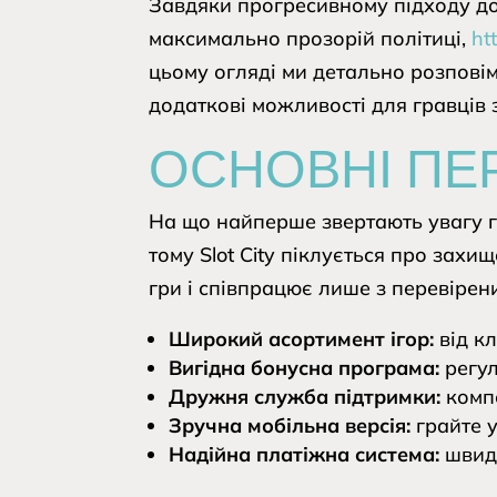
Завдяки прогресивному підходу до 
максимально прозорій політиці,
ht
цьому огляді ми детально розповім
додаткові можливості для гравців з
ОСНОВНІ ПЕР
На що найперше звертають увагу гр
тому Slot City піклується про захи
гри і співпрацює лише з перевіре
Широкий асортимент ігор:
від кл
Вигідна бонусна програма:
регул
Дружня служба підтримки:
компе
Зручна мобільна версія:
грайте у
Надійна платіжна система:
швидк