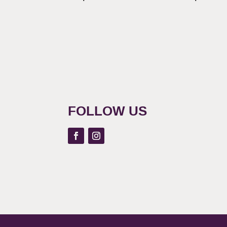
FOLLOW US