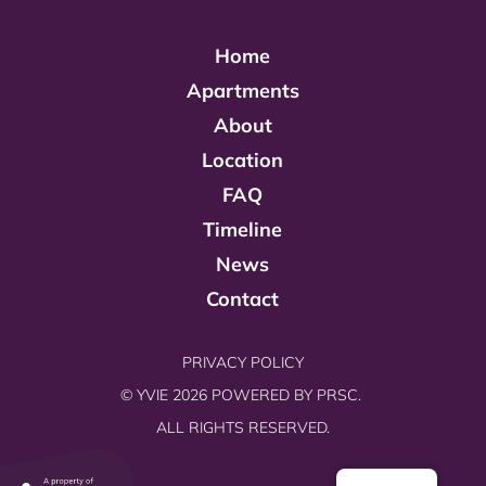
Home
Apartments
About
Location
FAQ
Timeline
News
Contact
PRIVACY POLICY
© YVIE 2026 POWERED BY
PRSC.
ALL RIGHTS RESERVED.