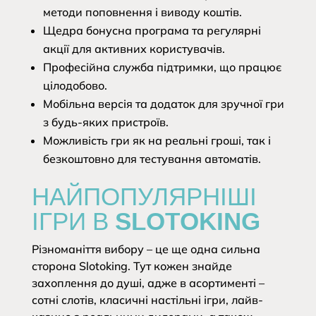
методи поповнення і виводу коштів.
Щедра бонусна програма та регулярні
акції для активних користувачів.
Професійна служба підтримки, що працює
цілодобово.
Мобільна версія та додаток для зручної гри
з будь-яких пристроїв.
Можливість гри як на реальні гроші, так і
безкоштовно для тестування автоматів.
НАЙПОПУЛЯРНІШІ
ІГРИ В SLOTOKING
Різноманіття вибору – це ще одна сильна
сторона Slotoking. Тут кожен знайде
захоплення до душі, адже в асортименті –
сотні слотів, класичні настільні ігри, лайв-