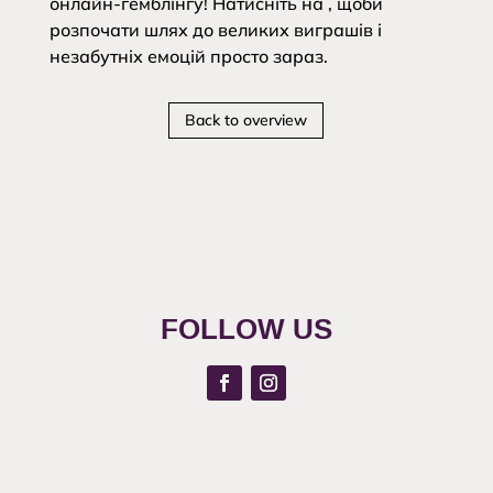
онлайн-гемблінгу! Натисніть на , щоби
розпочати шлях до великих виграшів і
незабутніх емоцій просто зараз.
Back to overview
FOLLOW US