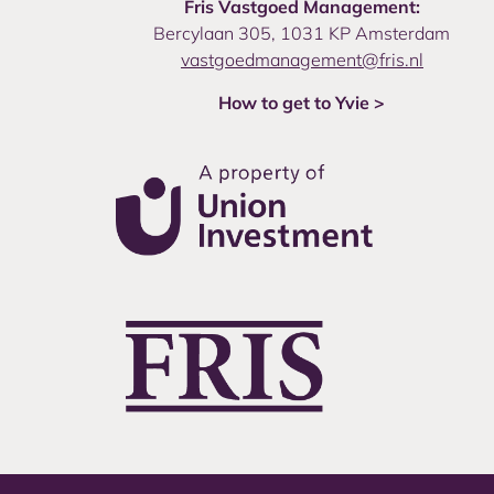
Fris Vastgoed Management:
Bercylaan 305, 1031 KP Amsterdam
vastgoedmanagement@fris.nl
How to get to Yvie >