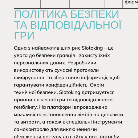
форм
ПОЛІТИКА БЕЗПЕКИ
ТА ВІДПОВІДАЛЬНОЇ
ГРИ
Одна з найважливіших рис Slotoking – це
увага до безпеки гравців і захисту їхніх
персональних даних. Розробники
використовують сучасні протоколи
шифрування та зберігання інформації, щоб
гарантувати конфіденційність. Окрім
технічної безпеки, Slotoking дотримується
принципів чесної гри та відповідального
гемблінгу. На платформі впроваджено
можливість встановлення лімітів на депозити
та витрати, а також є спеціальні інструменти
самоконтролю для виключення чи
обмеження доступу до сайту у разі потреби.