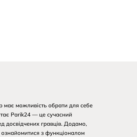
ор має можливість обрати для себе
тає Parik24 — це сучасний
ед досвідчених гравців. Додамо,
у ознайомитися з функціоналом