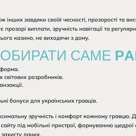
іж інших завдяки своїй чесності, прозорості та ви
є прозорі виплати, зручність навігації та регулярн
ого казино, не виходячи з дому.
 ОБИРАТИ САМЕ PA
тформа.
х світових розробників.
анзакції.
льні бонуси для українських гравців.
ксимальну зручність і комфорт кожному гравцю. Д
 сайту під мобільні пристрої, формуванню щедрої 
 захисту даних.