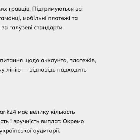
х гравців. Підтримуються всі
гаманці, мобільні платежі та
за галузеві стандарти.
питання щодо аккаунта, платежів,
чу лінію — відповідь надходить
rik24 має велику кількість
сть і зручність виплат. Окремо
української аудиторії.