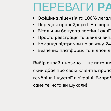
ПЕРЕВАГИ P
Офіційна ліцензія та 100% легал
Передові провайдери ПЗ і широк
Вітальний бонус та постійні акції
Проста реєстрація та швидкі ви
Команда підтримки на зв’язку 24
Безпечна платформа та відповід
Вибір онлайн-казино — це питання 
який дбає про своїх клієнтів, проп
гемблінг-індустрії в Україні. Випр
саме те, чого ви шукали!