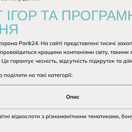
 ІГОР ТА ПРОГРАМ
ННЯ
орона Parik24. На сайті представлені тисячі захо
 провайдиться кращими компаніями світу, такими як
Це гарантує чесність, відсутність підкруток та дій
поділити на такі категорії:
Опис
вітні відеослоти з різноманітними тематиками, бо