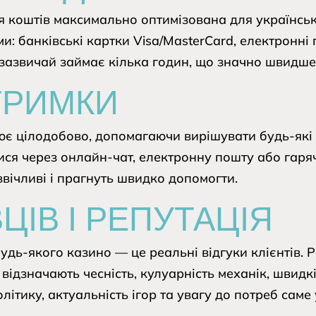
 коштів максимально оптимізована для українськи
ми: банківські картки Visa/MasterCard, електронні 
зазвичай займає кілька годин, що значно швидше 
ТРИМКИ
ює цілодобово, допомагаючи вирішувати будь-які 
тися через онлайн-чат, електронну пошту або гаря
ввічливі і прагнуть швидко допомогти.
ЦІВ І РЕПУТАЦІЯ
дь-якого казино — це реальні відгуки клієнтів. Pa
 відзначають чесність, кулуарність механік, швидкі
тику, актуальність ігор та увагу до потреб саме 