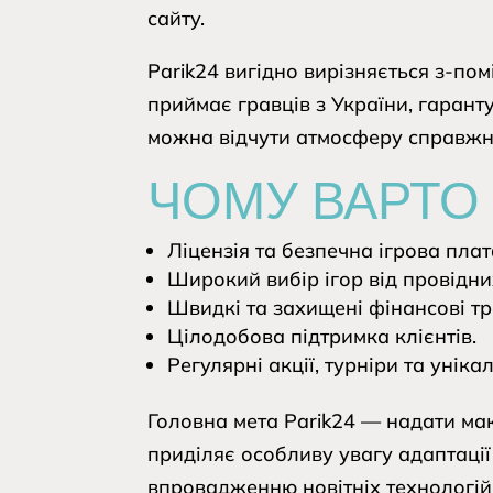
сайту.
Parik24 вигідно вирізняється з-пом
приймає гравців з України, гаранту
можна відчути атмосферу справжнь
ЧОМУ ВАРТО
Ліцензія та безпечна ігрова пла
Широкий вибір ігор від провідни
Швидкі та захищені фінансові тр
Цілодобова підтримка клієнтів.
Регулярні акції, турніри та уніка
Головна мета Parik24 — надати ма
приділяє особливу увагу адаптації
впровадженню новітніх технологій