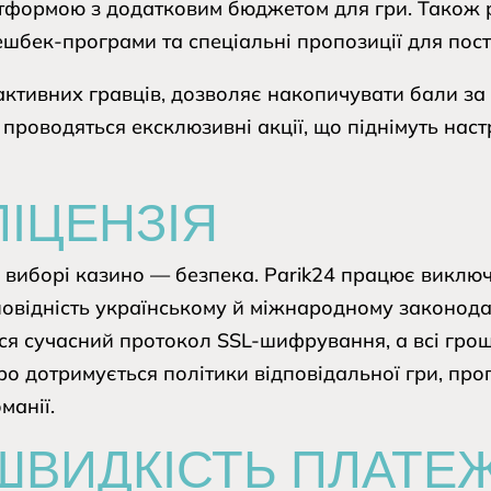
тформою з додатковим бюджетом для гри. Також 
кешбек-програми та спеціальні пропозиції для пост
активних гравців, дозволяє накопичувати бали за 
о проводяться ексклюзивні акції, що піднімуть на
ЛІЦЕНЗІЯ
и виборі казино — безпека. Parik24 працює виключ
повідність українському й міжнародному законода
ся сучасний протокол SSL-шифрування, а всі гроші
ро дотримується політики відповідальної гри, пр
манії.
 ШВИДКІСТЬ ПЛАТЕ