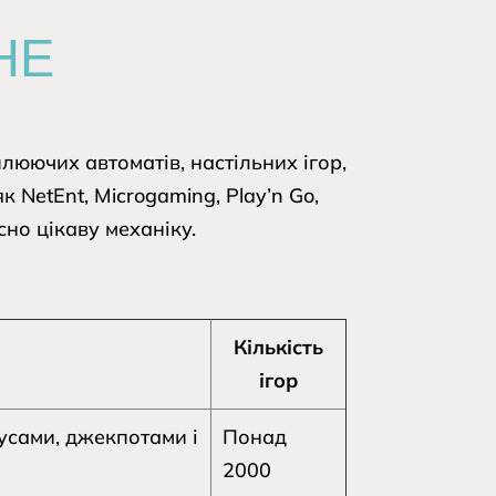
НЕ
плюючих автоматів, настільних ігор,
 NetEnt, Microgaming, Play’n Go,
сно цікаву механіку.
Кількість
ігор
нусами, джекпотами і
Понад
2000