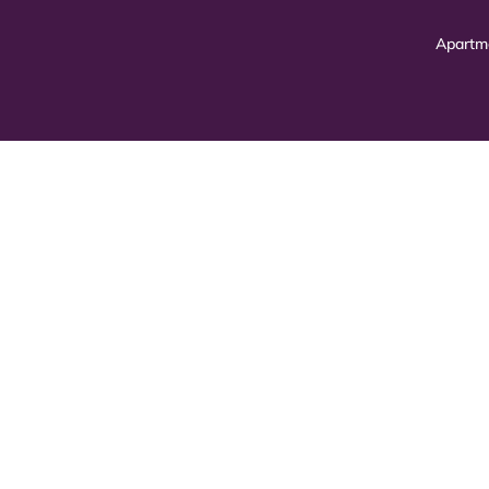
Apartm