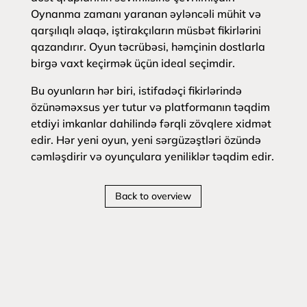
Oynanma zamanı yaranan əyləncəli mühit və
qarşılıqlı əlaqə, iştirakçıların müsbət fikirlərini
qazandırır. Oyun təcrübəsi, həmçinin dostlarla
birgə vaxt keçirmək üçün ideal seçimdir.
Bu oyunların hər biri, istifadəçi fikirlərində
özünəməxsus yer tutur və platformanın təqdim
etdiyi imkanlar dahilində fərqli zövqlere xidmət
edir. Hər yeni oyun, yeni sərgüzəştləri özündə
cəmləşdirir və oyunçulara yeniliklər təqdim edir.
Back to overview