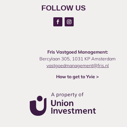
FOLLOW US
Fris Vastgoed Management:
Bercylaan 305, 1031 KP Amsterdam
vastgoedmanagement@fris.nl
How to get to Yvie >