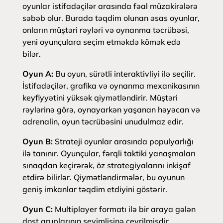
oyunlar istifadəçilər arasında fəal müzakirələrə
səbəb olur. Burada təqdim olunan əsas oyunlar,
onların müştəri rəyləri və oynanma təcrübəsi,
yeni oyunçulara seçim etməkdə kömək edə
bilər.
Oyun A:
Bu oyun, sürətli interaktivliyi ilə seçilir.
İstifadəçilər, grafika və oynanma mexanikasının
keyfiyyətini yüksək qiymətləndirir. Müştəri
rəylərinə görə, oynayarkən yaşanan həyəcan və
adrenalin, oyun təcrübəsini unudulmaz edir.
Oyun B:
Strateji oyunlar arasında populyarlığı
ilə tanınır. Oyunçular, fərqli taktiki yanaşmaları
sınaqdan keçirərək, öz strategiyalarını inkişaf
etdirə bilirlər. Qiymətləndirmələr, bu oyunun
geniş imkanlar təqdim etdiyini göstərir.
Oyun C:
Multiplayer formatı ilə bir araya gələn
dost qruplarının sevimlisinə çevrilmişdir.