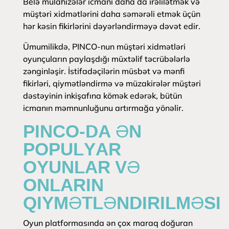
Belə mülahizələr icmanı daha da irəlilətmək və
müştəri xidmətlərini daha səmərəli etmək üçün
hər kəsin fikirlərini dəyərləndirməyə dəvət edir.
Ümumilikdə, PINCO-nun müştəri xidmətləri
oyunçuların paylaşdığı müxtəlif təcrübələrlə
zənginləşir. İstifadəçilərin müsbət və mənfi
fikirləri, qiymətləndirmə və müzakirələr müştəri
dəstəyinin inkişafına kömək edərək, bütün
icmanın məmnunluğunu artırmağa yönəlir.
PINCO-DA ƏN
POPULYAR
OYUNLAR VƏ
ONLARIN
QIYMƏTLƏNDIRILMƏSI
Oyun platformasında ən çox maraq doğuran