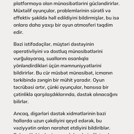
platformaya olan münasibətlərini gücləndirirlər.
Müxtəlif oyunçular, problemlərinin sürətli və
effektiv şəkildə həll edildiyini bildirmişlər, bu isə
onlara daha yaxşı bir oyun atmosferi təqdim
edir.
Bəzi istifadəçilər, müştəri dəstəyinin
operativliyini və dostluq münasibətlərini
vurğulayaraq, suallarını asanlıqla
yönləndirdikləri üçün məmnuniyyətlərini
bildirirlər. Bu cür müsbət münasibət, icmanın
tərkibində zəngin bir mühit yaradır. Oyun
təcrübəsi artır, çünki oyunçular, hansısa bir
çətinliklə qarşılaşdıklarında, dəstək alınacağını
bilirlər.
Ancaq, digərləri dəstək xidmətlərinin bəzi
hallarda uzun çəkdiyini qeyd edərək, bu
vəziyyətin onları narahat etdiyini bildiriblər.