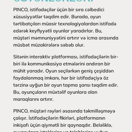
PINCO, istifadəçilər üçün bir sıra cəlbedici
xüsusiyyətlər təqdim edir. Burada, oyun
tərtibatçıları müasir texnologiyalardan istifadə
edərək keyfiyyətli oyunlar yaradırlar. Bu,
müştəri məmnuniyyətini artırır və icma arasında
müsbət müzakirələrə səbəb olur.
Sitənin interaktiv platforması, istifadəçilərin bir-
biri ilə kommunikasiya etmələrini andıran bir
mühit yaradır. Oyun seçilərkən geniş çeşiddən
faydalanmaq imkanı, hər bir istifadəçiyə öz
tərzinə uyğun bir oyun tapma şansı təqdim edir.
Bu, oyunçuların müxtəlif oyunlara olan
maraqlarını artırır.
PINCO, müştəri rəyləri əsasında təkmilləşməyə
çalışır. İstifadəçilərin fikirləri, platformanın
inkişafı üçün qiymətli bir qaynaqdır. Beləliklə,