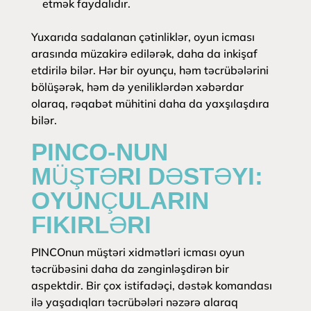
etmək faydalıdır.
Yuxarıda sadalanan çətinliklər, oyun icması
arasında müzakirə edilərək, daha da inkişaf
etdirilə bilər. Hər bir oyunçu, həm təcrübələrini
bölüşərək, həm də yeniliklərdən xəbərdar
olaraq, rəqabət mühitini daha da yaxşılaşdıra
bilər.
PINCO-NUN
MÜŞTƏRI DƏSTƏYI:
OYUNÇULARIN
FIKIRLƏRI
PINCOnun müştəri xidmətləri icması oyun
təcrübəsini daha da zənginləşdirən bir
aspektdir. Bir çox istifadəçi, dəstək komandası
ilə yaşadıqları təcrübələri nəzərə alaraq