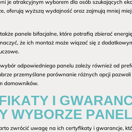
zyni je atrakcyjnym wyborem dla osób szukających ek
e, oferują wyższą wydajność oraz zajmują mniej miejs
akże panele bifacjalne, które potrafią zbierać energię 
znaczyć, że ich montaż może wiązać się z dodatkow
luczowe.
 wybór odpowiedniego panelu zależy również od prefe
brze przemyślane porównanie różnych opcji pozwoli z
om domowników.
FIKATY I GWARANC
ZY WYBORZE PANEL
arto zwrócić uwagę na ich certyfikaty i gwarancje, 