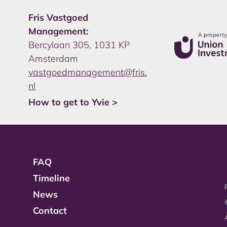
Fris Vastgoed
Management:
Bercylaan 305, 1031 KP
Amsterdam
vastgoedmanagement@fris.
nl
How to get to Yvie >
FAQ
Timeline
News
Contact