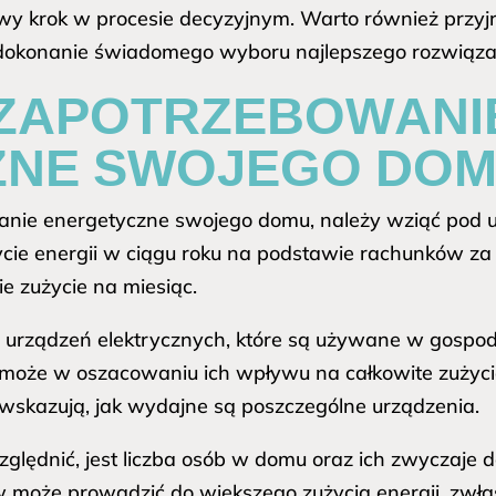
wy krok w procesie decyzyjnym. Warto również przyjr
 dokonanie świadomego wyboru najlepszego rozwiązan
 ZAPOTRZEBOWANI
ZNE SWOJEGO DO
nie energetyczne swojego domu, należy wziąć pod u
cie energii w ciągu roku na podstawie rachunków za 
ie zużycie na miesiąc.
ie urządzeń elektrycznych, które są używane w gosp
omoże w oszacowaniu ich wpływu na całkowite zużyci
 wskazują, jak wydajne są poszczególne urządzenia.
lędnić, jest liczba osób w domu oraz ich zwyczaje do
w może prowadzić do większego zużycia energii, zwł