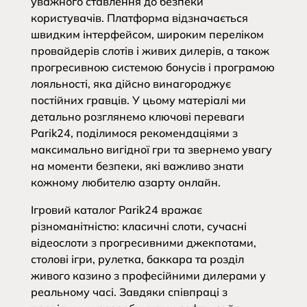
уважного ставлення до безпеки
користувачів. Платформа відзначається
швидким інтерфейсом, широким переліком
провайдерів слотів і живих дилерів, а також
прогресивною системою бонусів і програмою
лояльності, яка дійсно винагороджує
постійних гравців. У цьому матеріалі ми
детально розглянемо ключові переваги
Parik24, поділимося рекомендаціями з
максимально вигідної гри та звернемо увагу
на моменти безпеки, які важливо знати
кожному любителю азарту онлайн.
Ігровий каталог Parik24 вражає
різноманітністю: класичні слоти, сучасні
відеослоти з прогресивними джекпотами,
столові ігри, рулетка, баккара та розділ
живого казино з професійними дилерами у
реальному часі. Завдяки співпраці з