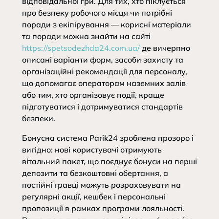
відповідальної гри. Для тих, хто піклується
про безпеку робочого місця чи потрібні
поради з екіпірування — корисні матеріали
та поради можна знайти на сайті
https://spetsodezhda24.com.ua/
де вичерпно
описані варіанти форм, засоби захисту та
організаційні рекомендації для персоналу,
що допомагає операторам наземних залів
або тим, хто організовує події, краще
підготуватися і дотримуватися стандартів
безпеки.
Бонусна система Parik24 зроблена прозоро і
вигідно: нові користувачі отримують
вітальний пакет, що поєднує бонуси на перші
депозити та безкоштовні обертання, а
постійні гравці можуть розраховувати на
регулярні акції, кешбек і персональні
пропозиції в рамках програми лояльності.