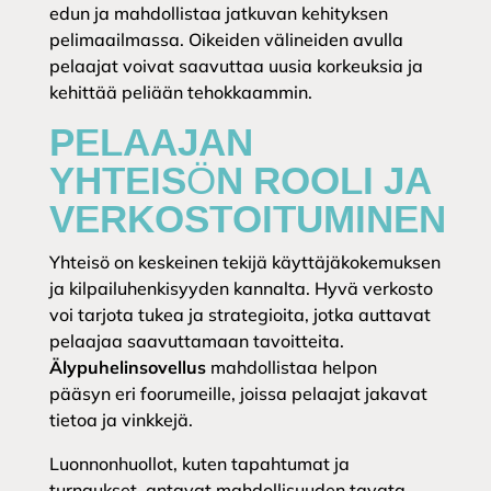
edun ja mahdollistaa jatkuvan kehityksen
pelimaailmassa. Oikeiden välineiden avulla
pelaajat voivat saavuttaa uusia korkeuksia ja
kehittää peliään tehokkaammin.
PELAAJAN
YHTEISÖN ROOLI JA
VERKOSTOITUMINEN
Yhteisö on keskeinen tekijä käyttäjäkokemuksen
ja kilpailuhenkisyyden kannalta. Hyvä verkosto
voi tarjota tukea ja strategioita, jotka auttavat
pelaajaa saavuttamaan tavoitteita.
Älypuhelinsovellus
mahdollistaa helpon
pääsyn eri foorumeille, joissa pelaajat jakavat
tietoa ja vinkkejä.
Luonnonhuollot, kuten tapahtumat ja
turnaukset, antavat mahdollisuuden tavata