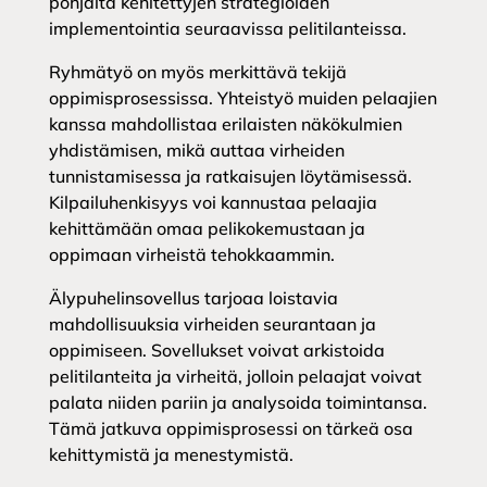
pohjalta kehitettyjen strategioiden
implementointia seuraavissa pelitilanteissa.
Ryhmätyö on myös merkittävä tekijä
oppimisprosessissa. Yhteistyö muiden pelaajien
kanssa mahdollistaa erilaisten näkökulmien
yhdistämisen, mikä auttaa virheiden
tunnistamisessa ja ratkaisujen löytämisessä.
Kilpailuhenkisyys voi kannustaa pelaajia
kehittämään omaa pelikokemustaan ja
oppimaan virheistä tehokkaammin.
Älypuhelinsovellus tarjoaa loistavia
mahdollisuuksia virheiden seurantaan ja
oppimiseen. Sovellukset voivat arkistoida
pelitilanteita ja virheitä, jolloin pelaajat voivat
palata niiden pariin ja analysoida toimintansa.
Tämä jatkuva oppimisprosessi on tärkeä osa
kehittymistä ja menestymistä.