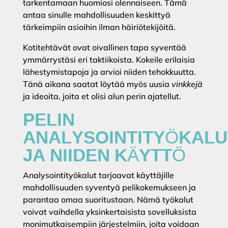
tarkentamaan huomiosi olennaiseen. Tämä
antaa sinulle mahdollisuuden keskittyä
tärkeimpiin asioihin ilman häiriötekijöitä.
Kotitehtävät ovat oivallinen tapa syventää
ymmärrystäsi eri taktiikoista. Kokeile erilaisia
lähestymistapoja ja arvioi niiden tehokkuutta.
Tänä aikana saatat löytää myös uusia
vinkkejä
ja ideoita, joita et olisi alun perin ajatellut.
PELIN
ANALYSOINTITYÖKALU
JA NIIDEN KÄYTTÖ
Analysointityökalut tarjoavat käyttäjille
mahdollisuuden syventyä pelikokemukseen ja
parantaa omaa suoritustaan. Nämä työkalut
voivat vaihdella yksinkertaisista sovelluksista
monimutkaisempiin järjestelmiin, joita voidaan