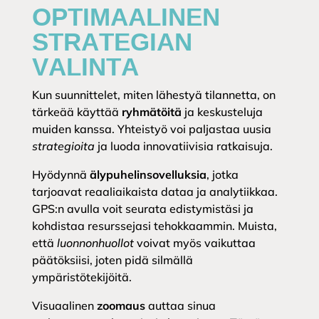
OPTIMAALINEN
STRATEGIAN
VALINTA
Kun suunnittelet, miten lähestyä tilannetta, on
tärkeää käyttää
ryhmätöitä
ja keskusteluja
muiden kanssa. Yhteistyö voi paljastaa uusia
strategioita
ja luoda innovatiivisia ratkaisuja.
Hyödynnä
älypuhelinsovelluksia
, jotka
tarjoavat reaaliaikaista dataa ja analytiikkaa.
GPS:n avulla voit seurata edistymistäsi ja
kohdistaa resurssejasi tehokkaammin. Muista,
että
luonnonhuollot
voivat myös vaikuttaa
päätöksiisi, joten pidä silmällä
ympäristötekijöitä.
Visuaalinen
zoomaus
auttaa sinua