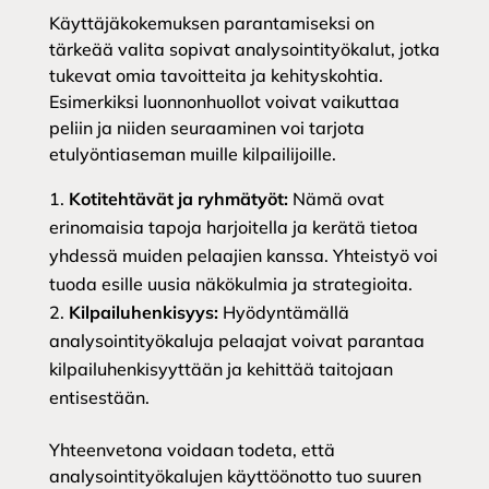
Käyttäjäkokemuksen parantamiseksi on
tärkeää valita sopivat analysointityökalut, jotka
tukevat omia tavoitteita ja kehityskohtia.
Esimerkiksi luonnonhuollot voivat vaikuttaa
peliin ja niiden seuraaminen voi tarjota
etulyöntiaseman muille kilpailijoille.
Kotitehtävät ja ryhmätyöt:
Nämä ovat
erinomaisia tapoja harjoitella ja kerätä tietoa
yhdessä muiden pelaajien kanssa. Yhteistyö voi
tuoda esille uusia näkökulmia ja strategioita.
Kilpailuhenkisyys:
Hyödyntämällä
analysointityökaluja pelaajat voivat parantaa
kilpailuhenkisyyttään ja kehittää taitojaan
entisestään.
Yhteenvetona voidaan todeta, että
analysointityökalujen käyttöönotto tuo suuren