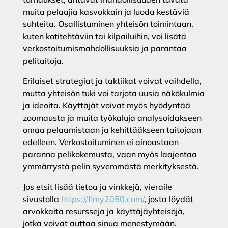
muita pelaajia kasvokkain ja luoda kestäviä
suhteita. Osallistuminen yhteisön toimintaan,
kuten kotitehtäviin tai kilpailuihin, voi lisätä
verkostoitumismahdollisuuksia ja parantaa
pelitaitoja.
Erilaiset strategiat ja taktiikat voivat vaihdella,
mutta yhteisön tuki voi tarjota uusia näkökulmia
ja ideoita. Käyttäjät voivat myös hyödyntää
zoomausta ja muita työkaluja analysoidakseen
omaa pelaamistaan ja kehittääkseen taitojaan
edelleen. Verkostoituminen ei ainoastaan
paranna pelikokemusta, vaan myös laajentaa
ymmärrystä pelin syvemmästä merkityksestä.
Jos etsit lisää tietoa ja vinkkejä, vieraile
sivustolla
https://fimy2050.com/
, josta löydät
arvokkaita resursseja ja käyttäjäyhteisöjä,
jotka voivat auttaa sinua menestymään.