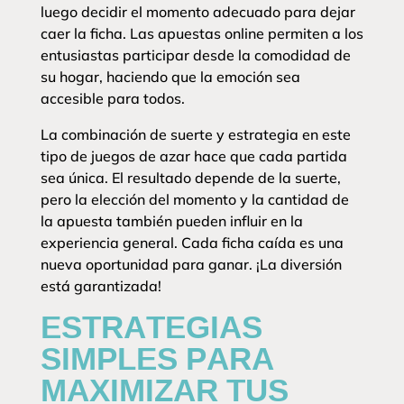
luego decidir el momento adecuado para dejar
caer la ficha. Las apuestas online permiten a los
entusiastas participar desde la comodidad de
su hogar, haciendo que la emoción sea
accesible para todos.
La combinación de suerte y estrategia en este
tipo de juegos de azar hace que cada partida
sea única. El resultado depende de la suerte,
pero la elección del momento y la cantidad de
la apuesta también pueden influir en la
experiencia general. Cada ficha caída es una
nueva oportunidad para ganar. ¡La diversión
está garantizada!
ESTRATEGIAS
SIMPLES PARA
MAXIMIZAR TUS