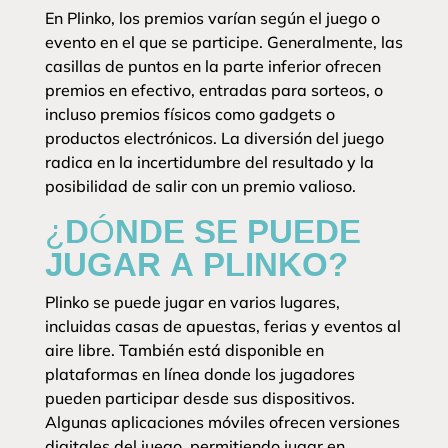
En Plinko, los premios varían según el juego o
evento en el que se participe. Generalmente, las
casillas de puntos en la parte inferior ofrecen
premios en efectivo, entradas para sorteos, o
incluso premios físicos como gadgets o
productos electrónicos. La diversión del juego
radica en la incertidumbre del resultado y la
posibilidad de salir con un premio valioso.
¿DÓNDE SE PUEDE
JUGAR A PLINKO?
Plinko se puede jugar en varios lugares,
incluidas casas de apuestas, ferias y eventos al
aire libre. También está disponible en
plataformas en línea donde los jugadores
pueden participar desde sus dispositivos.
Algunas aplicaciones móviles ofrecen versiones
digitales del juego, permitiendo jugar en