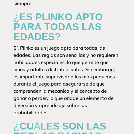
siempre.
¿ES PLINKO APTO
PARA TODAS LAS
EDADES?
Sí, Plinko es un juego apto para todas las
edades. Las reglas son sencillas y no requieren
habilidades especiales, lo que permite que
niños y adultos disfruten juntos. Sin embargo,
es importante supervisar a los más pequeños
durante el juego para asegurarse de que
comprenden la mecánica y el concepto de
ganar o perder, lo que añade un elemento de
diversión y aprendizaje sobre las
probabilidades.
¿CUÁLES SON LAS