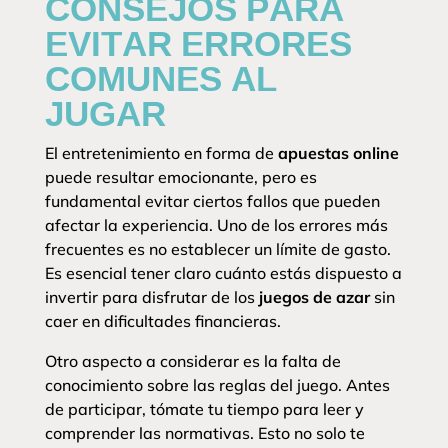
CONSEJOS PARA
EVITAR ERRORES
COMUNES AL
JUGAR
El entretenimiento en forma de
apuestas online
puede resultar emocionante, pero es
fundamental evitar ciertos fallos que pueden
afectar la experiencia. Uno de los errores más
frecuentes es no establecer un límite de gasto.
Es esencial tener claro cuánto estás dispuesto a
invertir para disfrutar de los
juegos de azar
sin
caer en dificultades financieras.
Otro aspecto a considerar es la falta de
conocimiento sobre las reglas del juego. Antes
de participar, tómate tu tiempo para leer y
comprender las normativas. Esto no solo te