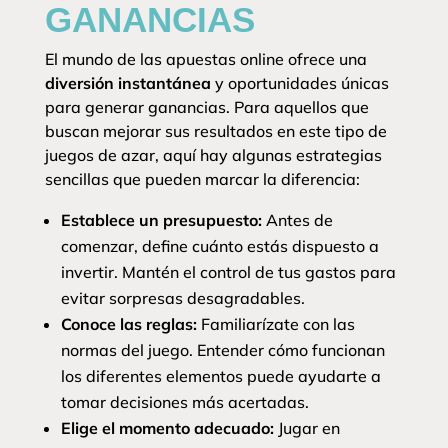
GANANCIAS
El mundo de las apuestas online ofrece una
diversión instantánea
y oportunidades únicas
para generar ganancias. Para aquellos que
buscan mejorar sus resultados en este tipo de
juegos de azar, aquí hay algunas estrategias
sencillas que pueden marcar la diferencia:
Establece un presupuesto:
Antes de
comenzar, define cuánto estás dispuesto a
invertir. Mantén el control de tus gastos para
evitar sorpresas desagradables.
Conoce las reglas:
Familiarízate con las
normas del juego. Entender cómo funcionan
los diferentes elementos puede ayudarte a
tomar decisiones más acertadas.
Elige el momento adecuado:
Jugar en