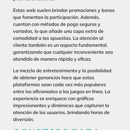
Estas web suelen brindar promociones y bonos
que fomentan la participación. Además,
cuentan con métodos de pago seguros y
variados, lo que añade una capa extra de
comodidad a las apuestas. La atención al
cliente también es un aspecto fundamental,
garantizando que cualquier inconveniente sea
atendido de manera rápida y eficaz.
La mezcla de entretenimiento y la posibilidad
de obtener ganancias hace que estas
plataformas sean cada vez más populares
entre los aficionados a los juegos en línea. La
experiencia se enriquece con gráficos
impresionantes y dinámicas que capturan la
atención de los usuarios, brindando horas de
diversión.