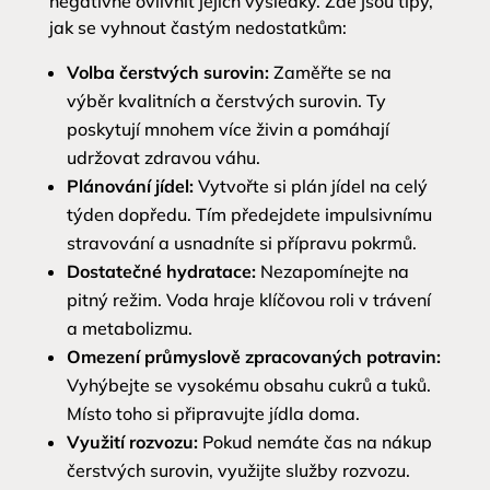
negativně ovlivnit jejich výsledky. Zde jsou tipy,
jak se vyhnout častým nedostatkům:
Volba čerstvých surovin:
Zaměřte se na
výběr kvalitních a čerstvých surovin. Ty
poskytují mnohem více živin a pomáhají
udržovat zdravou váhu.
Plánování jídel:
Vytvořte si plán jídel na celý
týden dopředu. Tím předejdete impulsivnímu
stravování a usnadníte si přípravu pokrmů.
Dostatečné hydratace:
Nezapomínejte na
pitný režim. Voda hraje klíčovou roli v trávení
a metabolizmu.
Omezení průmyslově zpracovaných potravin:
Vyhýbejte se vysokému obsahu cukrů a tuků.
Místo toho si připravujte jídla doma.
Využití rozvozu:
Pokud nemáte čas na nákup
čerstvých surovin, využijte služby rozvozu.