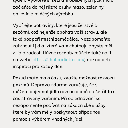
týden. Vytvořte si seznam oblíbených pokrmů a
začleňte do něj různé druhy maso, zeleniny,
obilovin a mléčných výrobků.
Vybírejte potraviny, které jsou čerstvé a
sezónní, což nejenže obohatí vaši stravu, ale
také podpoří místní zemědělce. Nezapomeňte
zahrnout i jídla, která vám chutnají, abyste měli
z jídla radost. Různé recepty můžete také najít
na webu
https://chutnadieta.com/
, kde najdete
inspiraci pro každý den.
Pokud máte málo času, zvažte možnost rozvozu
pokrmů. Doprava zdarma zaručuje, že si
můžete objednat jídlo rovnou domů a ušetřit tak
čas strávený vařením. Při objednávání se
nezapomeňte podívat na zákaznické služby,
které by vám měly poskytnout případnou
pomoc s výběrem vhodných jídel.