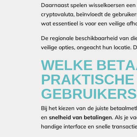
Daarnaast spelen wisselkoersen een be
cryptovaluta, beïnvloedt de gebruik
wat essentieel is voor een veilige afh
De regionale beschikbaarheid van di
veilige opties, ongeacht hun locatie. 
WELKE BETA
PRAKTISCHE
GEBRUIKERS
Bij het kiezen van de juiste betaalme
en
snelheid van betalingen
. Als je 
handige interface en snelle transactie