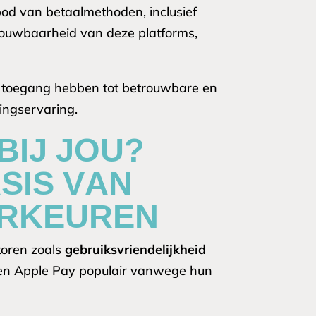
nbod van betaalmethoden, inclusief
trouwbaarheid van deze platforms,
rs toegang hebben tot betrouwbare en
lingservaring.
BIJ JOU?
SIS VAN
ORKEUREN
toren zoals
gebruiksvriendelijkheid
al en Apple Pay populair vanwege hun