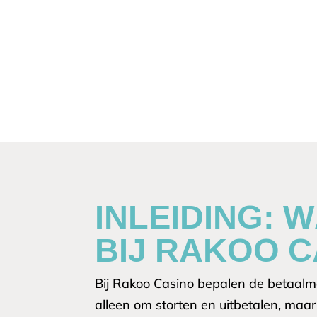
INLEIDING:
BIJ RAKOO C
Bij Rakoo Casino bepalen de betaalmet
alleen om storten en uitbetalen, maa