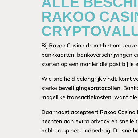
ALLE BESCHI
RAKOO CASI
CRYPTOVALU
Bij Rakoo Casino draait het om keuz
bankkaarten, bankoverschrijvingen e
storten op een manier die past bij je
Wie snelheid belangrijk vindt, komt v
sterke
beveiligingsprotocollen
. Bank
mogelijke
transactiekosten
, want die
Daarnaast accepteert Rakoo Casino 
hechten aan extra privacy en snelle t
hebben op het eindbedrag. De
snelh