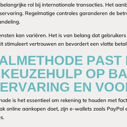
langrijke rol bij internationale transacties. Het aa
erservaring. Regelmatige controles garanderen de be
andeling.
ensten kan variëren. Het is van belang dat gebruike
Dit stimuleert vertrouwen en bevordert een vlotte beta
ALMETHODE PAST 
 KEUZEHULP OP BA
ERVARING EN VO
thode is het essentieel om rekening te houden met fac
vaak online aankopen doet, zijn e-wallets zoals PayP
s.