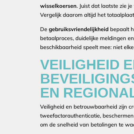
wisselkoersen
. Juist dat laatste zie 
Vergelijk daarom altijd het totaalplaat
De
gebruiksvriendelijkheid
bepaalt h
betaalproces, duidelijke meldingen e
beschikbaarheid speelt mee: niet elk
VEILIGHEID
BEVEILIGING
EN REGIONA
Veiligheid en betrouwbaarheid zijn cru
tweefactorauthenticatie, beschermen
om de snelheid van betalingen te wa