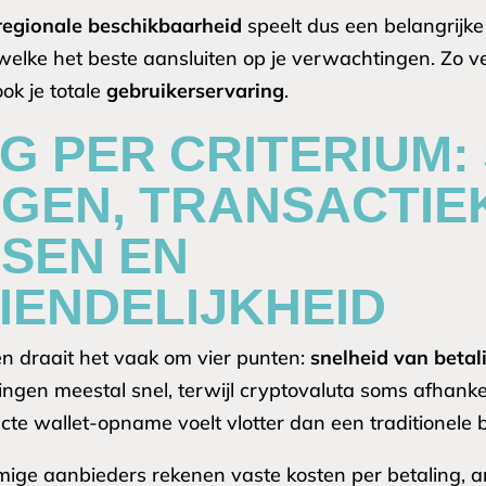
regionale beschikbaarheid
speelt dus een belangrijke 
elke het beste aansluiten op je verwachtingen. Zo ver
ok je totale
gebruikerservaring
.
G PER CRITERIUM:
NGEN, TRANSACTIE
SEN EN
IENDELIJKHEID
en draait het vaak om vier punten:
snelheid van betal
ngen meestal snel, terwijl cryptovaluta soms afhankel
recte wallet-opname voelt vlotter dan een traditionele 
mige aanbieders rekenen vaste kosten per betaling, 