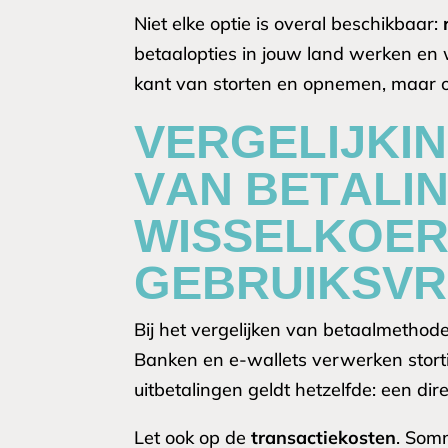
Niet elke optie is overal beschikbaar:
betaalopties in jouw land werken en w
kant van storten en opnemen, maar o
VERGELIJKIN
VAN BETALI
WISSELKOER
GEBRUIKSVR
Bij het vergelijken van betaalmethod
Banken en e-wallets verwerken storti
uitbetalingen geldt hetzelfde: een di
Let ook op de
transactiekosten
. Som