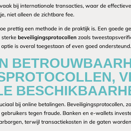
je vaak bij internationale transacties, waar de effectieve 
je, niet alleen de zichtbare fee.
oe prettig een methode in de praktijk is. Een goede g
n sterke
beveiligingsprotocollen
zoals tweestapsverifi
e optie is overal toegestaan of even goed ondersteund
 EN BETROUWBAARH
SPROTOCOLLEN, VE
LE BESCHIKBAARH
ciaal bij online betalingen. Beveiligingsprotocollen, z
 gebruikers tegen fraude. Banken en e-wallets inves
arborgen, terwijl transactiekosten in de gaten worde