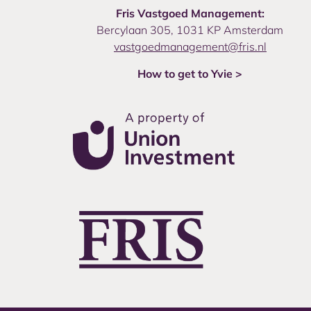
Fris Vastgoed Management:
Bercylaan 305, 1031 KP Amsterdam
vastgoedmanagement@fris.nl
How to get to Yvie >