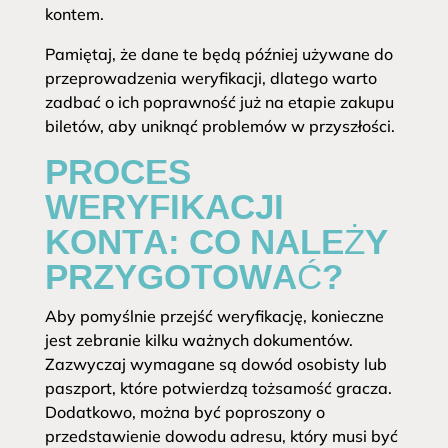
kontem.
Pamiętaj, że dane te będą później używane do
przeprowadzenia weryfikacji, dlatego warto
zadbać o ich poprawność już na etapie zakupu
biletów, aby uniknąć problemów w przyszłości.
PROCES
WERYFIKACJI
KONTA: CO NALEŻY
PRZYGOTOWAĆ?
Aby pomyślnie przejść weryfikację, konieczne
jest zebranie kilku ważnych dokumentów.
Zazwyczaj wymagane są dowód osobisty lub
paszport, które potwierdzą tożsamość gracza.
Dodatkowo, można być poproszony o
przedstawienie dowodu adresu, który musi być