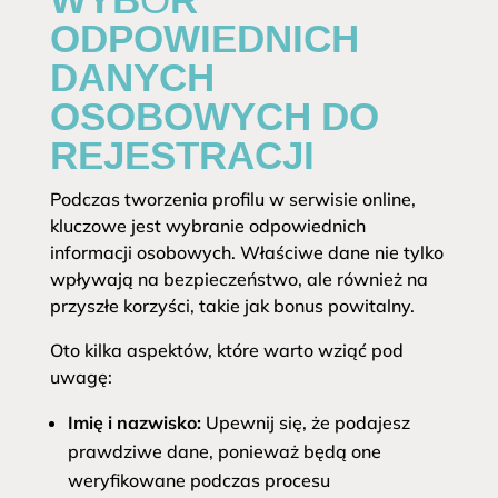
ODPOWIEDNICH
DANYCH
OSOBOWYCH DO
REJESTRACJI
Podczas tworzenia profilu w serwisie online,
kluczowe jest wybranie odpowiednich
informacji osobowych. Właściwe dane nie tylko
wpływają na bezpieczeństwo, ale również na
przyszłe korzyści, takie jak bonus powitalny.
Oto kilka aspektów, które warto wziąć pod
uwagę:
Imię i nazwisko:
Upewnij się, że podajesz
prawdziwe dane, ponieważ będą one
weryfikowane podczas procesu