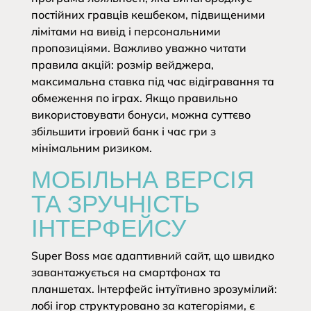
постійних гравців кешбеком, підвищеними
лімітами на вивід і персональними
пропозиціями. Важливо уважно читати
правила акцій: розмір вейджера,
максимальна ставка під час відігравання та
обмеження по іграх. Якщо правильно
використовувати бонуси, можна суттєво
збільшити ігровий банк і час гри з
мінімальним ризиком.
МОБІЛЬНА ВЕРСІЯ
ТА ЗРУЧНІСТЬ
ІНТЕРФЕЙСУ
Super Boss має адаптивний сайт, що швидко
завантажується на смартфонах та
планшетах. Інтерфейс інтуїтивно зрозумілий:
лобі ігор структуровано за категоріями, є