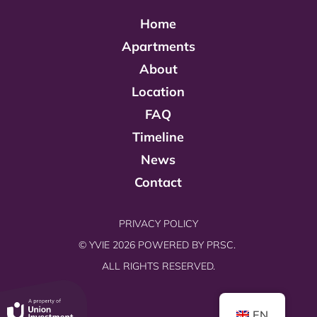
Home
Apartments
About
Location
FAQ
Timeline
News
Contact
PRIVACY POLICY
© YVIE 2026 POWERED BY
PRSC.
ALL RIGHTS RESERVED.
EN