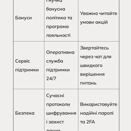
Гнучка
бонусна
Уважно читайте
Бонуси
політика та
умови акцій
програма
лояльності
Звертайтесь
Оперативна
через чат для
Сервіс
служба
швидкого
підтримки
підтримки
вирішення
24/7
питань
Сучасні
протоколи
Використовуйте
Безпека
шифрування
надійні паролі
і захист
та 2FA
даних