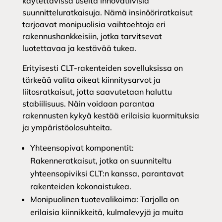
käytettävissä useita innovatiivisia
suunnitteluratkaisuja. Nämä insinööriratkaisut
tarjoavat monipuolisia vaihtoehtoja eri
rakennushankkeisiin, jotka tarvitsevat
luotettavaa ja kestävää tukea.
Erityisesti CLT-rakenteiden sovelluksissa on
tärkeää valita oikeat kiinnitysarvot ja
liitosratkaisut, jotta saavutetaan haluttu
stabiilisuus. Näin voidaan parantaa
rakennusten kykyä kestää erilaisia kuormituksia
ja ympäristöolosuhteita.
Yhteensopivat komponentit:
Rakenneratkaisut, jotka on suunniteltu
yhteensopiviksi CLT:n kanssa, parantavat
rakenteiden kokonaistukea.
Monipuolinen tuotevalikoima: Tarjolla on
erilaisia kiinnikkeitä, kulmalevyjä ja muita