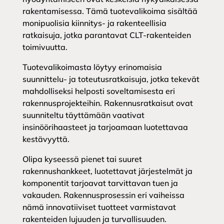
rakentamisessa. Tämä tuotevalikoima sisältää
monipuolisia kiinnitys- ja rakenteellisia
ratkaisuja, jotka parantavat CLT-rakenteiden
toimivuutta.
Tuotevalikoimasta löytyy erinomaisia
suunnittelu- ja toteutusratkaisuja, jotka tekevät
mahdolliseksi helposti soveltamisesta eri
rakennusprojekteihin. Rakennusratkaisut ovat
suunniteltu täyttämään vaativat
insinöörihaasteet ja tarjoamaan luotettavaa
kestävyyttä.
Olipa kyseessä pienet tai suuret
rakennushankkeet, luotettavat järjestelmät ja
komponentit tarjoavat tarvittavan tuen ja
vakauden. Rakennusprosessin eri vaiheissa
nämä innovatiiviset tuotteet varmistavat
rakenteiden lujuuden ja turvallisuuden.