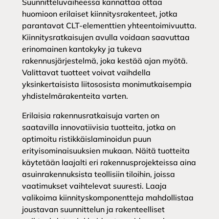
Suunnitteluvaiheessa kannattaa ottaa
huomioon erilaiset kiinnitysrakenteet, jotka
parantavat CLT-elementtien yhteentoimivuutta.
Kiinnitysratkaisujen avulla voidaan saavuttaa
erinomainen kantokyky ja tukeva
rakennusjärjestelmä, joka kestää ajan myötä.
Valittavat tuotteet voivat vaihdella
yksinkertaisista liitososista monimutkaisempia
yhdistelmärakenteita varten.
Erilaisia rakennusratkaisuja varten on
saatavilla innovatiivisia tuotteita, jotka on
optimoitu ristikkäislaminoidun puun
erityisominaisuuksien mukaan. Näitä tuotteita
käytetään laajalti eri rakennusprojekteissa aina
asuinrakennuksista teollisiin tiloihin, joissa
vaatimukset vaihtelevat suuresti. Laaja
valikoima kiinnityskomponentteja mahdollistaa
joustavan suunnittelun ja rakenteelliset