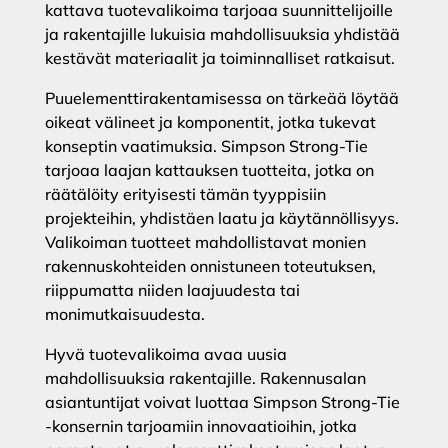
kattava tuotevalikoima tarjoaa suunnittelijoille
ja rakentajille lukuisia mahdollisuuksia yhdistää
kestävät materiaalit ja toiminnalliset ratkaisut.
Puuelementtirakentamisessa on tärkeää löytää
oikeat välineet ja komponentit, jotka tukevat
konseptin vaatimuksia. Simpson Strong-Tie
tarjoaa laajan kattauksen tuotteita, jotka on
räätälöity erityisesti tämän tyyppisiin
projekteihin, yhdistäen laatu ja käytännöllisyys.
Valikoiman tuotteet mahdollistavat monien
rakennuskohteiden onnistuneen toteutuksen,
riippumatta niiden laajuudesta tai
monimutkaisuudesta.
Hyvä tuotevalikoima avaa uusia
mahdollisuuksia rakentajille. Rakennusalan
asiantuntijat voivat luottaa Simpson Strong-Tie
-konsernin tarjoamiin innovaatioihin, jotka