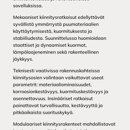
sovelluksissa.
Mekaaniset kiinnitysratkaisut edellyttävät
syvällistä ymmärrystä puumateriaalien
käyttäytymisestä, kuormituksesta ja
stabiiliudesta. Suunnittelussa huomioidaan
staattiset ja dynaamiset kuormat,
lämpölaajeneminen sekä rakenteellinen
jäykkyys.
Teknisesti vaativissa rakennuskohteissa
kiinnitysosien valintaan vaikuttavat useat
parametrit: materiaaliominaisuudet,
korroosionkestävyys, kuormituskestävyys ja
asennettavuus. Insinööriset ratkaisut
painottavat turvallisuutta, kestävyyttä ja
pitkäaikaista suorituskykyä.
Modulaariset kiinnitysrakenteet mahdollistavat