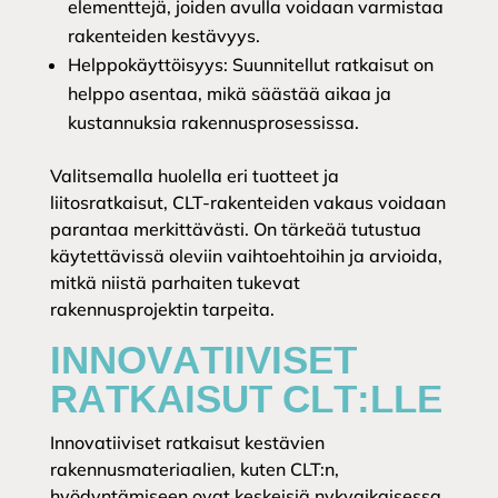
elementtejä, joiden avulla voidaan varmistaa
rakenteiden kestävyys.
Helppokäyttöisyys: Suunnitellut ratkaisut on
helppo asentaa, mikä säästää aikaa ja
kustannuksia rakennusprosessissa.
Valitsemalla huolella eri tuotteet ja
liitosratkaisut, CLT-rakenteiden vakaus voidaan
parantaa merkittävästi. On tärkeää tutustua
käytettävissä oleviin vaihtoehtoihin ja arvioida,
mitkä niistä parhaiten tukevat
rakennusprojektin tarpeita.
INNOVATIIVISET
RATKAISUT CLT:LLE
Innovatiiviset ratkaisut kestävien
rakennusmateriaalien, kuten CLT:n,
hyödyntämiseen ovat keskeisiä nykyaikaisessa