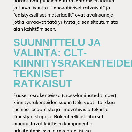
parantavat puuelementtirakentamisen laatua
ja turvallisuutta. “Innovatiiviset ratkaisut” ja
“edistykselliset materiaalit” ovat avainsanoja,
jotka kuvaavat tätä yritystä ja sen sitoutumista
alan kehittämiseen.
SUUNNITTELU JA
VALINTA: CLT-
KIINNITYSRAKENTEIDE
TEKNISET
RATKAISUT
Puukerrosrakenteissa (cross-laminated timber)
kiinnitysrakenteiden suunnittelu vaatii tarkkaa
insinööriosaamista ja innovatiivisia teknisiä
lähestymistapoja. Rakenteelliset liitokset
muodostavat kriittisen komponentin
arkkitehtonisissa ja rakenteellisissa