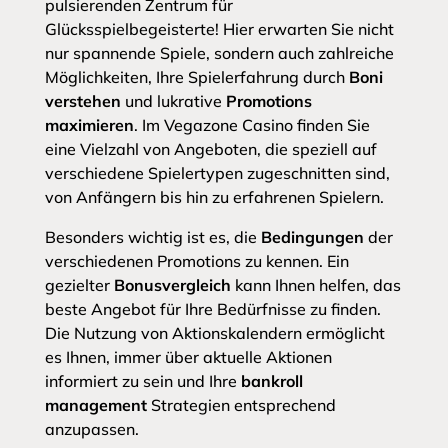
pulsierenden Zentrum für
Glücksspielbegeisterte! Hier erwarten Sie nicht
nur spannende Spiele, sondern auch zahlreiche
Möglichkeiten, Ihre Spielerfahrung durch
Boni
verstehen
und lukrative
Promotions
maximieren
. Im Vegazone Casino finden Sie
eine Vielzahl von Angeboten, die speziell auf
verschiedene Spielertypen zugeschnitten sind,
von Anfängern bis hin zu erfahrenen Spielern.
Besonders wichtig ist es, die
Bedingungen
der
verschiedenen Promotions zu kennen. Ein
gezielter
Bonusvergleich
kann Ihnen helfen, das
beste Angebot für Ihre Bedürfnisse zu finden.
Die Nutzung von Aktionskalendern ermöglicht
es Ihnen, immer über aktuelle Aktionen
informiert zu sein und Ihre
bankroll
management
Strategien entsprechend
anzupassen.