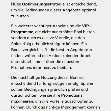
kluge
Optimierungsstrategie
ist entscheidend,
um die Bedingungen dieser Angebote optimal
zu nutzen.
Ein weiterer wichtiger Aspekt sind die
VIP-
Programme
, die nicht nur erhöhte Boni bieten,
sondern auch exklusive Vorteile, die den
Spielerfolg erheblich steigern können. Ein
Bonusvergleich hilft, die besten Angebote zu
finden, während ein Aktionskalender dabei
unterstützt, immer über die neuesten
Promotions informiert zu bleiben.
Die nachhaltige Nutzung dieser Boni ist
entscheidend für langfristigen Erfolg. Spieler
sollten Bedingungen gründlich prüfen und
darauf achten, wie sie ihre
Promotions
maximieren
, um alle Vorteile ausschöpfen zu
können. Durch das richtige Management können