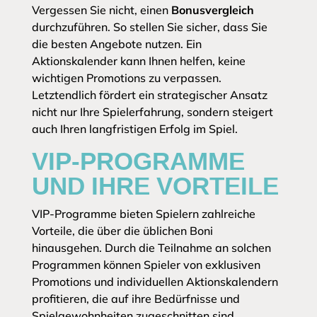
Vergessen Sie nicht, einen
Bonusvergleich
durchzuführen. So stellen Sie sicher, dass Sie
die besten Angebote nutzen. Ein
Aktionskalender kann Ihnen helfen, keine
wichtigen Promotions zu verpassen.
Letztendlich fördert ein strategischer Ansatz
nicht nur Ihre Spielerfahrung, sondern steigert
auch Ihren langfristigen Erfolg im Spiel.
VIP-PROGRAMME
UND IHRE VORTEILE
VIP-Programme bieten Spielern zahlreiche
Vorteile, die über die üblichen Boni
hinausgehen. Durch die Teilnahme an solchen
Programmen können Spieler von exklusiven
Promotions und individuellen Aktionskalendern
profitieren, die auf ihre Bedürfnisse und
Spielgewohnheiten zugeschnitten sind.