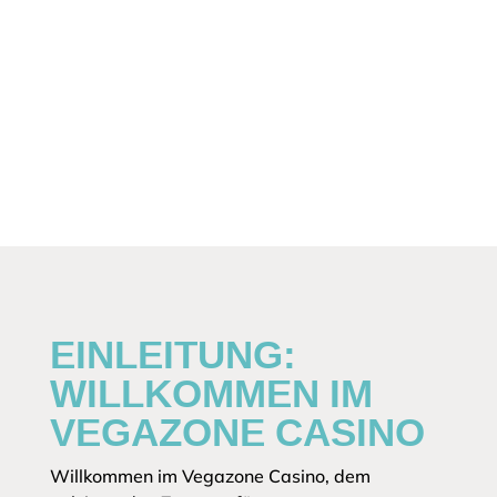
EINLEITUNG:
WILLKOMMEN IM
VEGAZONE CASINO
Willkommen im Vegazone Casino, dem