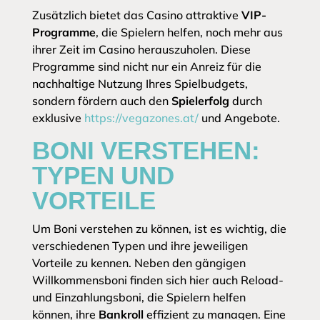
Zusätzlich bietet das Casino attraktive
VIP-
Programme
, die Spielern helfen, noch mehr aus
ihrer Zeit im Casino herauszuholen. Diese
Programme sind nicht nur ein Anreiz für die
nachhaltige Nutzung Ihres Spielbudgets,
sondern fördern auch den
Spielerfolg
durch
exklusive
https://vegazones.at/
und Angebote.
BONI VERSTEHEN:
TYPEN UND
VORTEILE
Um Boni verstehen zu können, ist es wichtig, die
verschiedenen Typen und ihre jeweiligen
Vorteile zu kennen. Neben den gängigen
Willkommensboni finden sich hier auch Reload-
und Einzahlungsboni, die Spielern helfen
können, ihre
Bankroll
effizient zu managen. Eine