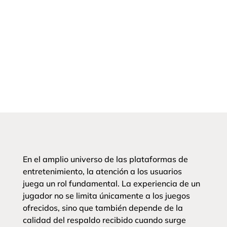
En el amplio universo de las plataformas de
entretenimiento, la atención a los usuarios
juega un rol fundamental. La experiencia de un
jugador no se limita únicamente a los juegos
ofrecidos, sino que también depende de la
calidad del respaldo recibido cuando surge