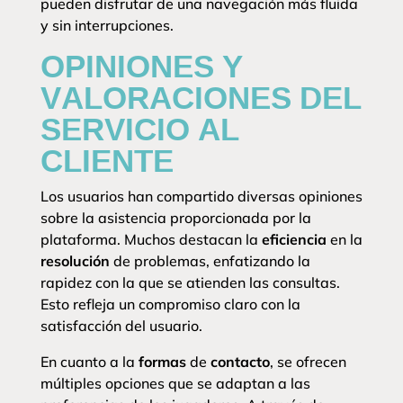
pueden disfrutar de una navegación más fluida
y sin interrupciones.
OPINIONES Y
VALORACIONES DEL
SERVICIO AL
CLIENTE
Los usuarios han compartido diversas opiniones
sobre la asistencia proporcionada por la
plataforma. Muchos destacan la
eficiencia
en la
resolución
de problemas, enfatizando la
rapidez con la que se atienden las consultas.
Esto refleja un compromiso claro con la
satisfacción del usuario.
En cuanto a la
formas
de
contacto
, se ofrecen
múltiples opciones que se adaptan a las