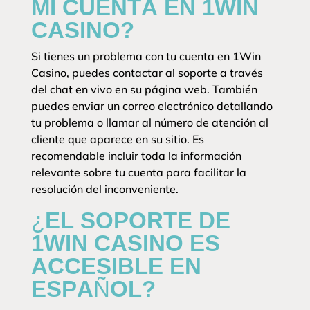
MI CUENTA EN 1WIN
CASINO?
Si tienes un problema con tu cuenta en 1Win
Casino, puedes contactar al soporte a través
del chat en vivo en su página web. También
puedes enviar un correo electrónico detallando
tu problema o llamar al número de atención al
cliente que aparece en su sitio. Es
recomendable incluir toda la información
relevante sobre tu cuenta para facilitar la
resolución del inconveniente.
¿EL SOPORTE DE
1WIN CASINO ES
ACCESIBLE EN
ESPAÑOL?