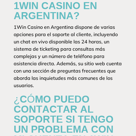
1WIN CASINO EN
ARGENTINA?
1Win Casino en Argentina dispone de varias
opciones para el soporte al cliente, incluyendo
un chat en vivo disponible las 24 horas, un
sistema de ticketing para consultas más
complejas y un número de teléfono para
asistencia directa. Además, su sitio web cuenta
con una sección de preguntas frecuentes que
aborda las inquietudes más comunes de los
usuarios.
¿CÓMO PUEDO
CONTACTAR AL
SOPORTE SI TENGO
UN PROBLEMA CON