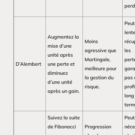
perd
Peut
lent
Augmentez la
Moins
récu
mise d’une
agressive que
les
unité après
Martingale,
pert
D’Alembert
une perte et
meilleure pour
gara
diminuez
la gestion du
pas 
d’une unité
risque.
profi
après un gain.
long
term
Suivez la suite
Peut
de Fibonacci
Progression
néce