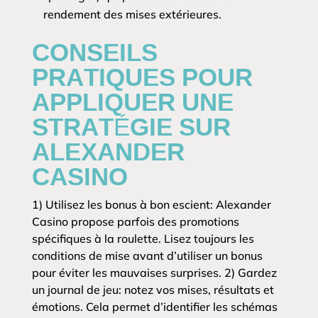
rendement des mises extérieures.
CONSEILS
PRATIQUES POUR
APPLIQUER UNE
STRATÉGIE SUR
ALEXANDER
CASINO
1) Utilisez les bonus à bon escient: Alexander
Casino propose parfois des promotions
spécifiques à la roulette. Lisez toujours les
conditions de mise avant d’utiliser un bonus
pour éviter les mauvaises surprises. 2) Gardez
un journal de jeu: notez vos mises, résultats et
émotions. Cela permet d’identifier les schémas