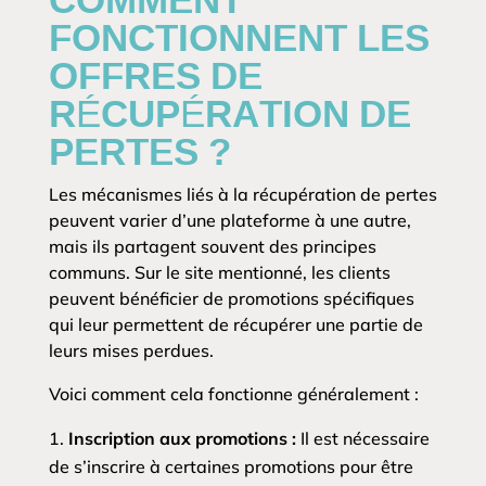
FONCTIONNENT LES
OFFRES DE
RÉCUPÉRATION DE
PERTES ?
Les mécanismes liés à la récupération de pertes
peuvent varier d’une plateforme à une autre,
mais ils partagent souvent des principes
communs. Sur le site mentionné, les clients
peuvent bénéficier de promotions spécifiques
qui leur permettent de récupérer une partie de
leurs mises perdues.
Voici comment cela fonctionne généralement :
Inscription aux promotions :
Il est nécessaire
de s’inscrire à certaines promotions pour être