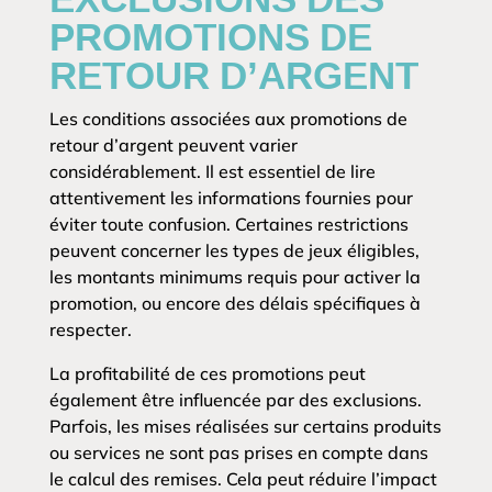
PROMOTIONS DE
RETOUR D’ARGENT
Les conditions associées aux promotions de
retour d’argent peuvent varier
considérablement. Il est essentiel de lire
attentivement les informations fournies pour
éviter toute confusion. Certaines restrictions
peuvent concerner les types de jeux éligibles,
les montants minimums requis pour activer la
promotion, ou encore des délais spécifiques à
respecter.
La profitabilité de ces promotions peut
également être influencée par des exclusions.
Parfois, les mises réalisées sur certains produits
ou services ne sont pas prises en compte dans
le calcul des remises. Cela peut réduire l’impact