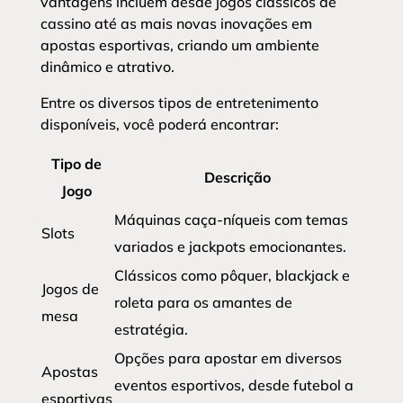
vantagens incluem desde jogos clássicos de
cassino até as mais novas inovações em
apostas esportivas, criando um ambiente
dinâmico e atrativo.
Entre os diversos tipos de entretenimento
disponíveis, você poderá encontrar:
Tipo de
Descrição
Jogo
Máquinas caça-níqueis com temas
Slots
variados e jackpots emocionantes.
Clássicos como pôquer, blackjack e
Jogos de
roleta para os amantes de
mesa
estratégia.
Opções para apostar em diversos
Apostas
eventos esportivos, desde futebol a
esportivas