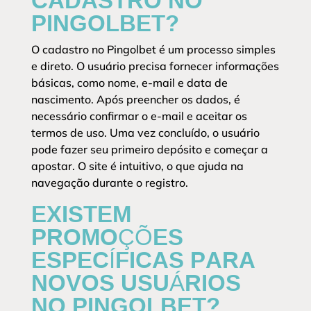
PINGOLBET?
O cadastro no Pingolbet é um processo simples
e direto. O usuário precisa fornecer informações
básicas, como nome, e-mail e data de
nascimento. Após preencher os dados, é
necessário confirmar o e-mail e aceitar os
termos de uso. Uma vez concluído, o usuário
pode fazer seu primeiro depósito e começar a
apostar. O site é intuitivo, o que ajuda na
navegação durante o registro.
EXISTEM
PROMOÇÕES
ESPECÍFICAS PARA
NOVOS USUÁRIOS
NO PINGOLBET?