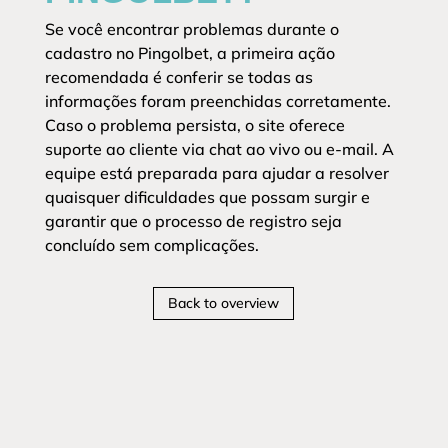
Se você encontrar problemas durante o
cadastro no Pingolbet, a primeira ação
recomendada é conferir se todas as
informações foram preenchidas corretamente.
Caso o problema persista, o site oferece
suporte ao cliente via chat ao vivo ou e-mail. A
equipe está preparada para ajudar a resolver
quaisquer dificuldades que possam surgir e
garantir que o processo de registro seja
concluído sem complicações.
Back to overview