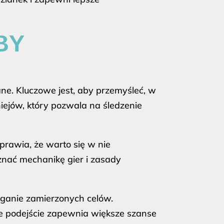
BY
e. Kluczowe jest, aby przemyśleć, w
iejów, który pozwala na śledzenie
sprawia, że warto się w nie
oznać mechanikę gier i zasady
ąganie zamierzonych celów.
ane podejście zapewnia większe szanse