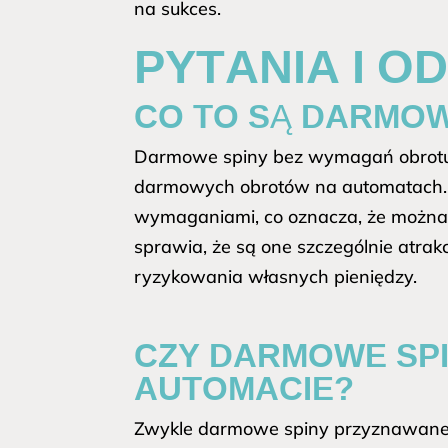
na sukces.
PYTANIA I O
CO TO SĄ DARMO
Darmowe spiny bez wymagań obrotu to
darmowych obrotów na automatach. G
wymaganiami, co oznacza, że można j
sprawia, że są one szczególnie atra
ryzykowania własnych pieniędzy.
CZY DARMOWE SP
AUTOMACIE?
Zwykle darmowe spiny przyznawane 