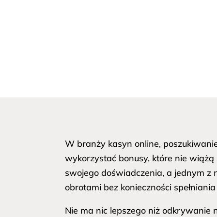
W branży kasyn online, poszukiwanie
wykorzystać bonusy, które nie wiąż
swojego doświadczenia, a jednym z na
obrotami bez konieczności spełniani
Nie ma nic lepszego niż odkrywanie 