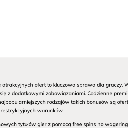
 atrakcyjnych ofert to kluczowa sprawa dla graczy. 
ą się z dodatkowymi zobowiązaniami. Codzienne prem
jpopularniejszych rodzajów takich bonusów są oferty
a restrykcyjnych warunków.
nowych tytułów gier z pomocą free spins no wagering