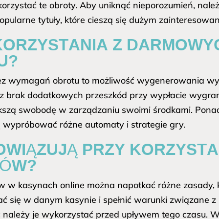
orzystać te obroty. Aby uniknąć nieporozumień, należ
opularne tytuły, które cieszą się dużym zainteresowa
 KORZYSTANIA Z DARMOWY
U?
z wymagań obrotu to możliwość wygenerowania wyg
z brak dodatkowych przeszkód przy wypłacie wygran
kszą swobodę w zarządzaniu swoimi środkami. Ponadt
 wypróbować różne automaty i strategie gry.
OWIĄZUJĄ PRZY KORZYSTA
NÓW?
w w kasynach online można napotkać różne zasady, 
ać się w danym kasynie i spełnić warunki związane z
c należy je wykorzystać przed upływem tego czasu. W