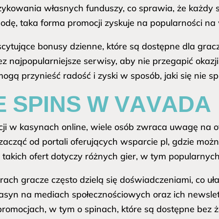
kowania własnych funduszy, co sprawia, że każdy spi
dę, taka forma promocji zyskuje na popularności na
scytujące bonusy dzienne, które są dostępne dla gra
ez najpopularniejsze serwisy, aby nie przegapić okazj
mogą przynieść radość i zyski w sposób, jaki się nie s
E SPINS W VAVADA
i w kasynach online, wiele osób zwraca uwagę na of
zacząć od portali oferujących wsparcie pl, gdzie moż
 takich ofert dotyczy różnych gier, w tym popularnyc
h gracze często dzielą się doświadczeniami, co ułat
e kasyn na mediach społecznościowych oraz ich newsle
promocjach, w tym o spinach, które są dostępne bez