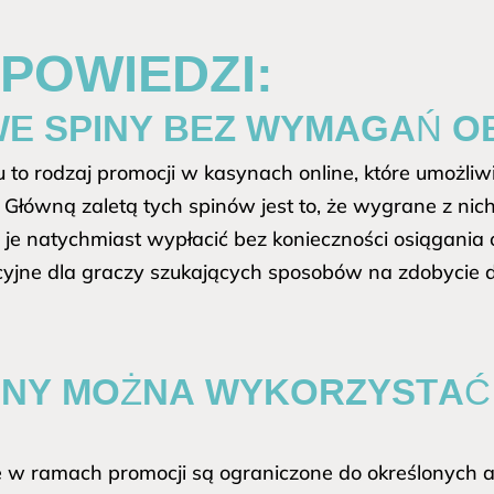
DPOWIEDZI:
WE SPINY BEZ WYMAGAŃ O
 rodzaj promocji w kasynach online, które umożliwi
łówną zaletą tych spinów jest to, że wygrane z nic
e natychmiast wypłacić bez konieczności osiągania 
kcyjne dla graczy szukających sposobów na zdobycie
INY MOŻNA WYKORZYSTAĆ
w ramach promocji są ograniczone do określonych 