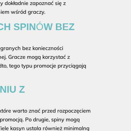
y dokładnie zapoznać się z
niem wśród graczy.
CH SPINÓW BEZ
ranych bez konieczności
ej. Gracze mogą korzystać z
o, tego typu promocje przyciągają
NIU Z
które warto znać przed rozpoczęciem
 promocją. Po drugie, spiny mogą
iele kasyn ustala również minimalną