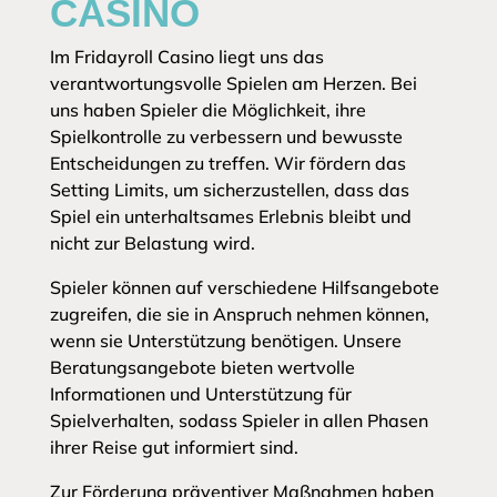
CASINO
Im Fridayroll Casino liegt uns das
verantwortungsvolle Spielen am Herzen. Bei
uns haben Spieler die Möglichkeit, ihre
Spielkontrolle zu verbessern und bewusste
Entscheidungen zu treffen. Wir fördern das
Setting Limits, um sicherzustellen, dass das
Spiel ein unterhaltsames Erlebnis bleibt und
nicht zur Belastung wird.
Spieler können auf verschiedene Hilfsangebote
zugreifen, die sie in Anspruch nehmen können,
wenn sie Unterstützung benötigen. Unsere
Beratungsangebote bieten wertvolle
Informationen und Unterstützung für
Spielverhalten, sodass Spieler in allen Phasen
ihrer Reise gut informiert sind.
Zur Förderung präventiver Maßnahmen haben