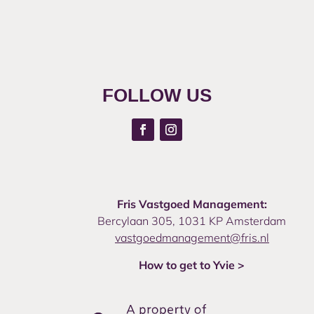
FOLLOW US
Fris Vastgoed Management:
Bercylaan 305, 1031 KP Amsterdam
vastgoedmanagement@fris.nl
How to get to Yvie >