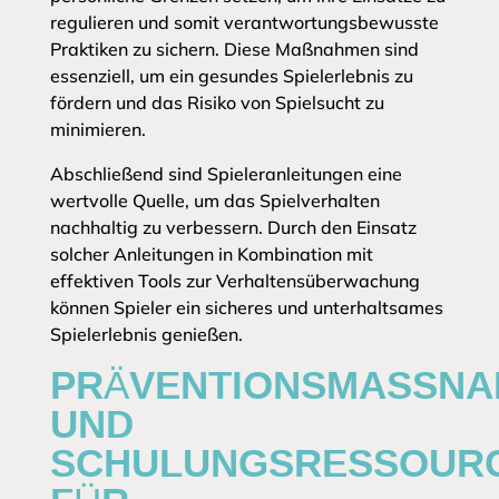
regulieren und somit verantwortungsbewusste
Praktiken zu sichern. Diese Maßnahmen sind
essenziell, um ein gesundes Spielerlebnis zu
fördern und das Risiko von Spielsucht zu
minimieren.
Abschließend sind Spieleranleitungen eine
wertvolle Quelle, um das Spielverhalten
nachhaltig zu verbessern. Durch den Einsatz
solcher Anleitungen in Kombination mit
effektiven Tools zur Verhaltensüberwachung
können Spieler ein sicheres und unterhaltsames
Spielerlebnis genießen.
PRÄVENTIONSMASSNAH
ND S
CHULUNGSRESSOURCE