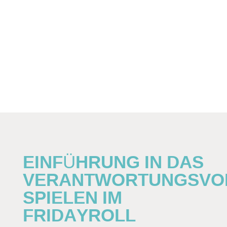
EINFÜHRUNG IN DAS
VERANTWORTUNGSVO
SPIELEN IM
FRIDAYROLL