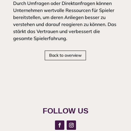
Durch Umfragen oder Direktanfragen können
Unternehmen wertvolle Ressourcen für Spieler
bereitstellen, um deren Anliegen besser zu
verstehen und darauf reagieren zu können. Das
stärkt das Vertrauen und verbessert die
gesamte Spielerfahrung.
Back to overview
FOLLOW US