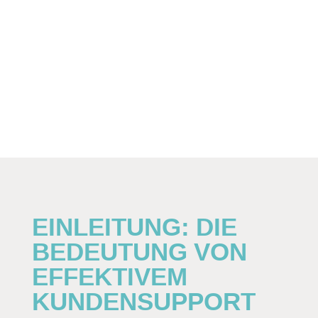
EINLEITUNG: DIE
BEDEUTUNG VON
EFFEKTIVEM
KUNDENSUPPORT