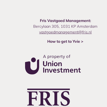
Fris Vastgoed Management:
Bercylaan 305, 1031 KP Amsterdam
vastgoedmanagement@fris.nl
How to get to Yvie >