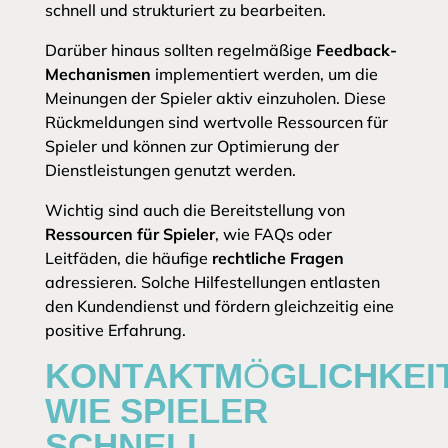
schnell und strukturiert zu bearbeiten.
Darüber hinaus sollten regelmäßige
Feedback-
Mechanismen
implementiert werden, um die
Meinungen der Spieler aktiv einzuholen. Diese
Rückmeldungen sind wertvolle Ressourcen für
Spieler und können zur Optimierung der
Dienstleistungen genutzt werden.
Wichtig sind auch die Bereitstellung von
Ressourcen für Spieler
, wie FAQs oder
Leitfäden, die häufige
rechtliche Fragen
adressieren. Solche Hilfestellungen entlasten
den Kundendienst und fördern gleichzeitig eine
positive Erfahrung.
KONTAKTMÖGLICHKEI
WIE SPIELER
SCHNELL