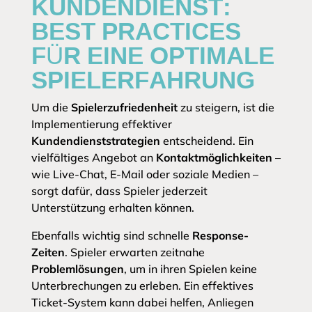
KUNDENDIENST:
BEST PRACTICES
FÜR EINE OPTIMALE
SPIELERFAHRUNG
Um die
Spielerzufriedenheit
zu steigern, ist die
Implementierung effektiver
Kundendienststrategien
entscheidend. Ein
vielfältiges Angebot an
Kontaktmöglichkeiten
–
wie Live-Chat, E-Mail oder soziale Medien –
sorgt dafür, dass Spieler jederzeit
Unterstützung erhalten können.
Ebenfalls wichtig sind schnelle
Response-
Zeiten
. Spieler erwarten zeitnahe
Problemlösungen
, um in ihren Spielen keine
Unterbrechungen zu erleben. Ein effektives
Ticket-System kann dabei helfen, Anliegen