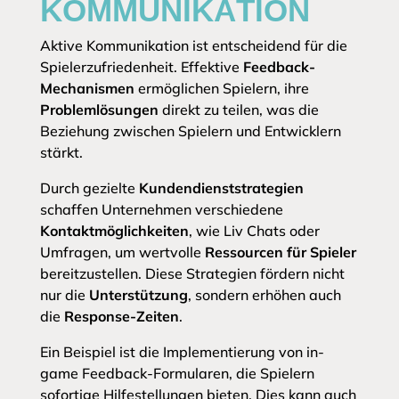
KOMMUNIKATION
Aktive Kommunikation ist entscheidend für die
Spielerzufriedenheit. Effektive
Feedback-
Mechanismen
ermöglichen Spielern, ihre
Problemlösungen
direkt zu teilen, was die
Beziehung zwischen Spielern und Entwicklern
stärkt.
Durch gezielte
Kundendienststrategien
schaffen Unternehmen verschiedene
Kontaktmöglichkeiten
, wie Liv Chats oder
Umfragen, um wertvolle
Ressourcen für Spieler
bereitzustellen. Diese Strategien fördern nicht
nur die
Unterstützung
, sondern erhöhen auch
die
Response-Zeiten
.
Ein Beispiel ist die Implementierung von in-
game Feedback-Formularen, die Spielern
sofortige Hilfestellungen bieten. Dies kann auch