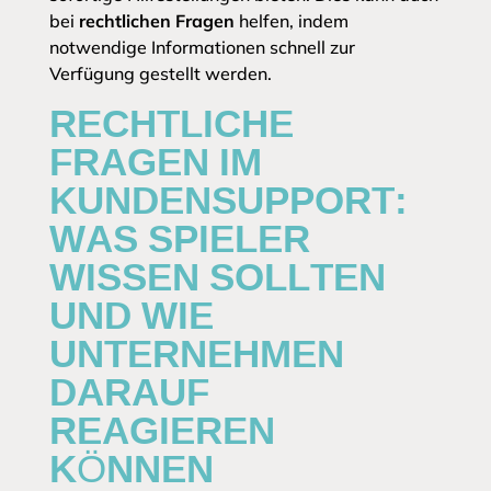
bei
rechtlichen Fragen
helfen, indem
notwendige Informationen schnell zur
Verfügung gestellt werden.
RECHTLICHE
FRAGEN IM
KUNDENSUPPORT:
WAS SPIELER
WISSEN SOLLTEN
UND WIE
UNTERNEHMEN
DARAUF
REAGIEREN
KÖNNEN