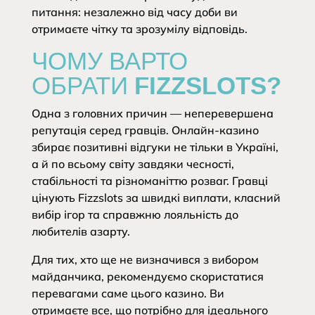
питання: незалежно від часу доби ви
отримаєте чітку та зрозумілу відповідь.
ЧОМУ ВАРТО
ОБРАТИ FIZZSLOTS?
Одна з головних причин — неперевершена
репутація серед гравців. Онлайн-казино
збирає позитивні відгуки не тільки в Україні,
а й по всьому світу завдяки чесності,
стабільності та різноманіттю розваг. Гравці
цінують Fizzslots за швидкі виплати, класний
вибір ігор та справжню лояльність до
любителів азарту.
Для тих, хто ще не визначився з вибором
майданчика, рекомендуємо скористатися
перевагами саме цього казино. Ви
отримаєте все, що потрібно для ідеального