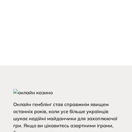
Онлайн гемблінг став справжнім явищем
останніх років, коли усе більше українців
шукає надійні майданчики для захоплюючої
гри. Якщо ви цікавитесь азартними іграми,