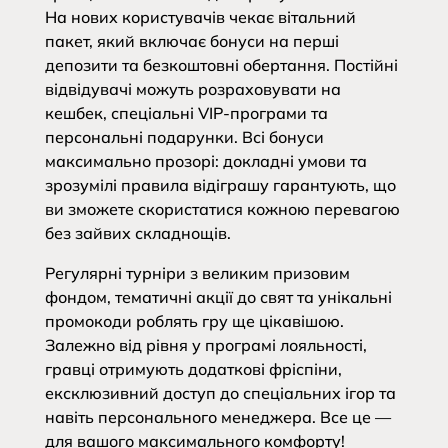
На нових користувачів чекає вітальний
пакет, який включає бонуси на перші
депозити та безкоштовні обертання. Постійні
відвідувачі можуть розраховувати на
кешбек, спеціальні VIP-програми та
персональні подарунки. Всі бонуси
максимально прозорі: докладні умови та
зрозумілі правила відіграшу гарантують, що
ви зможете скористатися кожною перевагою
без зайвих складнощів.
Регулярні турніри з великим призовим
фондом, тематичні акції до свят та унікальні
промокоди роблять гру ще цікавішою.
Залежно від рівня у програмі лояльності,
гравці отримують додаткові фріспіни,
ексклюзивний доступ до спеціальних ігор та
навіть персонального менеджера. Все це —
для вашого максимального комфорту!