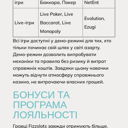
ігри
Баккара, Покер
NetEnt
Live Poker, Live
Evolution,
Live-ігри
Baccarat, Live
Ezugi
Monopoly
Всі ігри доступні у демо-режимі для тих, хто
тільки починає свій шлях у світі азарту.
Демо-режим дозволить випробувати
механіки та правила без ризику й витрат
справжніх коштів. Завдяки цьому новачки
можуть відчути атмосферу справжнього
казино, не витрачаючи власних грошей.
БОНУСИ ТА
ПРОГРАМА
ЛОЯЛЬНОСТІ
Гравці Fizzslots завжди отримують більше.