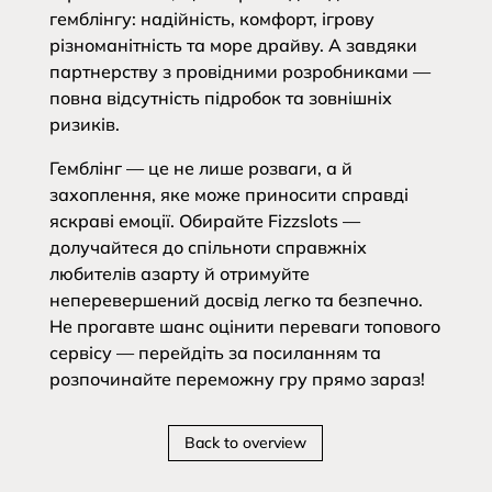
гемблінгу: надійність, комфорт, ігрову
різноманітність та море драйву. А завдяки
партнерству з провідними розробниками —
повна відсутність підробок та зовнішніх
ризиків.
Гемблінг — це не лише розваги, а й
захоплення, яке може приносити справді
яскраві емоції. Обирайте Fizzslots —
долучайтеся до спільноти справжніх
любителів азарту й отримуйте
неперевершений досвід легко та безпечно.
Не прогавте шанс оцінити переваги топового
сервісу — перейдіть за посиланням та
розпочинайте переможну гру прямо зараз!
Back to overview