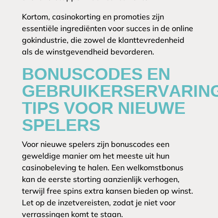
Kortom, casinokorting en promoties zijn
essentiële ingrediënten voor succes in de online
gokindustrie, die zowel de klanttevredenheid
als de winstgevendheid bevorderen.
BONUSCODES EN
GEBRUIKERSERVARIN
TIPS VOOR NIEUWE
SPELERS
Voor nieuwe spelers zijn bonuscodes een
geweldige manier om het meeste uit hun
casinobeleving te halen. Een welkomstbonus
kan de eerste storting aanzienlijk verhogen,
terwijl free spins extra kansen bieden op winst.
Let op de inzetvereisten, zodat je niet voor
verrassingen komt te staan.