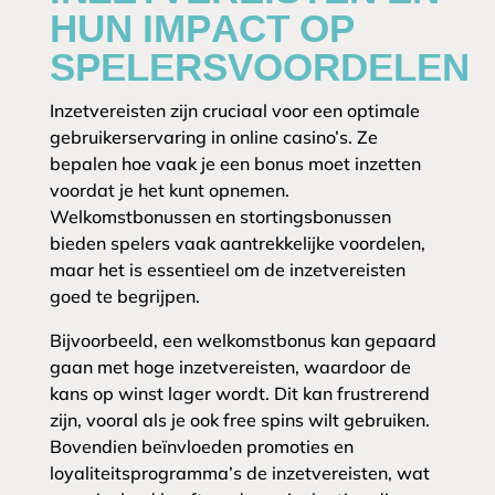
HUN IMPACT OP
SPELERSVOORDELEN
Inzetvereisten zijn cruciaal voor een optimale
gebruikerservaring in online casino’s. Ze
bepalen hoe vaak je een bonus moet inzetten
voordat je het kunt opnemen.
Welkomstbonussen en stortingsbonussen
bieden spelers vaak aantrekkelijke voordelen,
maar het is essentieel om de inzetvereisten
goed te begrijpen.
Bijvoorbeeld, een welkomstbonus kan gepaard
gaan met hoge inzetvereisten, waardoor de
kans op winst lager wordt. Dit kan frustrerend
zijn, vooral als je ook free spins wilt gebruiken.
Bovendien beïnvloeden promoties en
loyaliteitsprogramma’s de inzetvereisten, wat