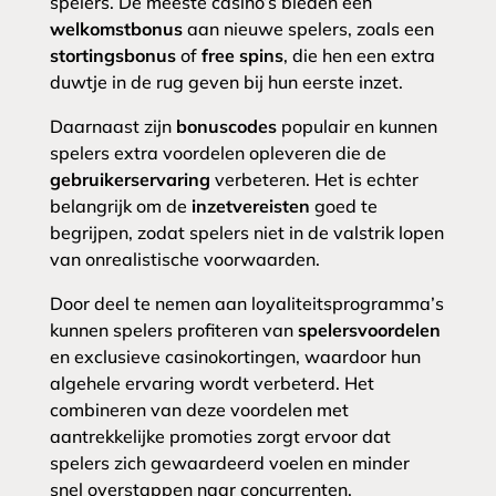
spelers. De meeste casino’s bieden een
welkomstbonus
aan nieuwe spelers, zoals een
stortingsbonus
of
free spins
, die hen een extra
duwtje in de rug geven bij hun eerste inzet.
Daarnaast zijn
bonuscodes
populair en kunnen
spelers extra voordelen opleveren die de
gebruikerservaring
verbeteren. Het is echter
belangrijk om de
inzetvereisten
goed te
begrijpen, zodat spelers niet in de valstrik lopen
van onrealistische voorwaarden.
Door deel te nemen aan loyaliteitsprogramma’s
kunnen spelers profiteren van
spelersvoordelen
en exclusieve casinokortingen, waardoor hun
algehele ervaring wordt verbeterd. Het
combineren van deze voordelen met
aantrekkelijke promoties zorgt ervoor dat
spelers zich gewaardeerd voelen en minder
snel overstappen naar concurrenten.