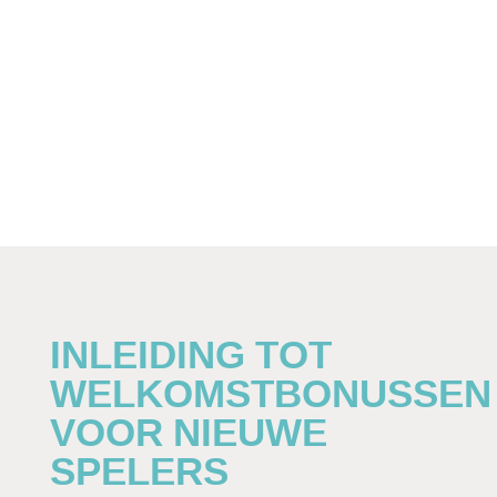
INLEIDING TOT
WELKOMSTBONUSSEN
VOOR NIEUWE
SPELERS