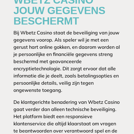
JOUW GEGEVENS
BESCHERMT
Bij Wbetz Casino staat de beveiliging van jouw
gegevens voorop. Als speler wil je met een
gerust hart online gokken, en daarom worden al
je persoonlijke en financiële gegevens streng
beschermd met geavanceerde
encryptietechnologie. Dit zorgt ervoor dat alle
informatie die je deelt, zoals betalingsopties en
persoonlijke details, veilig zijn tegen
ongewenste toegang.
De klantgerichte benadering van Wbetz Casino
gaat verder dan alleen technische beveiliging.
Het platform biedt een responsieve
klantenservice die altijd klaarstaat om vragen
te beantwoorden over verantwoord spel en de