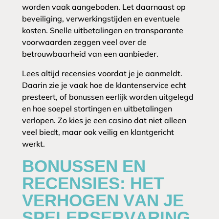
worden vaak aangeboden. Let daarnaast op
beveiliging, verwerkingstijden en eventuele
kosten. Snelle uitbetalingen en transparante
voorwaarden zeggen veel over de
betrouwbaarheid van een aanbieder.
Lees altijd recensies voordat je je aanmeldt.
Daarin zie je vaak hoe de klantenservice echt
presteert, of bonussen eerlijk worden uitgelegd
en hoe soepel stortingen en uitbetalingen
verlopen. Zo kies je een casino dat niet alleen
veel biedt, maar ook veilig en klantgericht
werkt.
BONUSSEN EN
RECENSIES: HET
VERHOGEN VAN JE
SPELERSERVARING