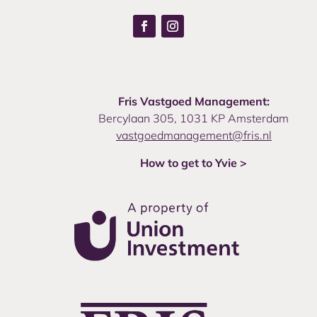
Fris Vastgoed Management:
Bercylaan 305, 1031 KP Amsterdam
vastgoedmanagement@fris.nl
How to get to Yvie >