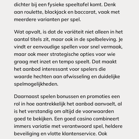
dichter bij een fysieke speeltafel komt. Denk
aan roulette, blackjack en baccarat, vaak met
meerdere varianten per spel.
Wat opvalt, is dat de variëteit niet alleen in het
aantal titels zit, maar ook in de spelbeleving. Je
vindt er eenvoudige spellen voor snel vermaak,
maar ook meer strategische opties voor wie
graag met inzet en tempo speelt. Dat maakt
het aanbod interessant voor spelers die
waarde hechten aan afwisseling en duidelijke
spelmogelijkheden.
Daarnaast spelen bonussen en promoties een
rol in hoe aantrekkelijk het aanbod aanvoelt, al
is het verstandig om altijd de voorwaarden
goed te bekijken. Een goed casino combineert
immers variatie met verantwoord spel, heldere
beveiliging en vlotte klantenservice. Ook