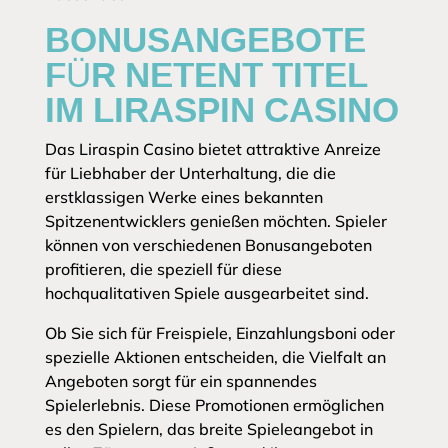
BONUSANGEBOTE
FÜR NETENT TITEL
IM LIRASPIN CASINO
Das Liraspin Casino bietet attraktive Anreize
für Liebhaber der Unterhaltung, die die
erstklassigen Werke eines bekannten
Spitzenentwicklers genießen möchten. Spieler
können von verschiedenen Bonusangeboten
profitieren, die speziell für diese
hochqualitativen Spiele ausgearbeitet sind.
Ob Sie sich für Freispiele, Einzahlungsboni oder
spezielle Aktionen entscheiden, die Vielfalt an
Angeboten sorgt für ein spannendes
Spielerlebnis. Diese Promotionen ermöglichen
es den Spielern, das breite Spieleangebot in