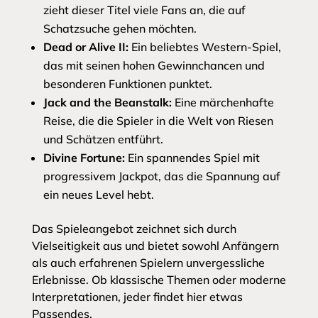
zieht dieser Titel viele Fans an, die auf
Schatzsuche gehen möchten.
Dead or Alive II:
Ein beliebtes Western-Spiel,
das mit seinen hohen Gewinnchancen und
besonderen Funktionen punktet.
Jack and the Beanstalk:
Eine märchenhafte
Reise, die die Spieler in die Welt von Riesen
und Schätzen entführt.
Divine Fortune:
Ein spannendes Spiel mit
progressivem Jackpot, das die Spannung auf
ein neues Level hebt.
Das Spieleangebot zeichnet sich durch
Vielseitigkeit aus und bietet sowohl Anfängern
als auch erfahrenen Spielern unvergessliche
Erlebnisse. Ob klassische Themen oder moderne
Interpretationen, jeder findet hier etwas
Passendes.