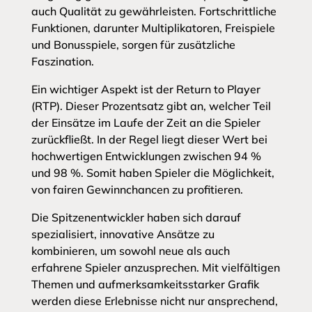
auch Qualität zu gewährleisten. Fortschrittliche
Funktionen, darunter Multiplikatoren, Freispiele
und Bonusspiele, sorgen für zusätzliche
Faszination.
Ein wichtiger Aspekt ist der Return to Player
(RTP). Dieser Prozentsatz gibt an, welcher Teil
der Einsätze im Laufe der Zeit an die Spieler
zurückfließt. In der Regel liegt dieser Wert bei
hochwertigen Entwicklungen zwischen 94 %
und 98 %. Somit haben Spieler die Möglichkeit,
von fairen Gewinnchancen zu profitieren.
Die Spitzenentwickler haben sich darauf
spezialisiert, innovative Ansätze zu
kombinieren, um sowohl neue als auch
erfahrene Spieler anzusprechen. Mit vielfältigen
Themen und aufmerksamkeitsstarker Grafik
werden diese Erlebnisse nicht nur ansprechend,