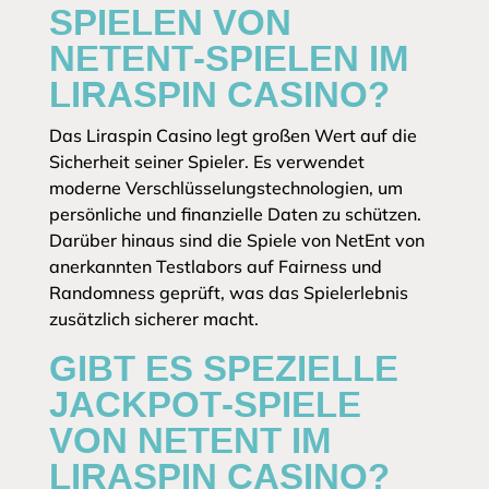
SPIELEN VON
NETENT-SPIELEN IM
LIRASPIN CASINO?
Das Liraspin Casino legt großen Wert auf die
Sicherheit seiner Spieler. Es verwendet
moderne Verschlüsselungstechnologien, um
persönliche und finanzielle Daten zu schützen.
Darüber hinaus sind die Spiele von NetEnt von
anerkannten Testlabors auf Fairness und
Randomness geprüft, was das Spielerlebnis
zusätzlich sicherer macht.
GIBT ES SPEZIELLE
JACKPOT-SPIELE
VON NETENT IM
LIRASPIN CASINO?