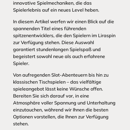
innovative Spielmechaniken, die das
Spielerlebnis auf ein neues Level heben.
In diesem Artikel werfen wir einen Blick auf die
spannenden Titel eines führenden
spitzenentwicklers, die den Spielern im Liraspin
zur Verfügung stehen. Diese Auswahl
garantiert stundenlangen Spielspaß und
begeistert sowohl neue als auch erfahrene
Spieler.
Von aufregenden Slot-Abenteuern bis hin zu
klassischen Tischspielen – das vielfältige
spieleangebot lässt keine Wünsche offen.
Bereiten Sie sich darauf vor, in eine
Atmosphäre voller Spannung und Unterhaltung
einzutauchen, während wir Ihnen die besten
Optionen vorstellen, die Ihnen zur Verfügung
stehen.