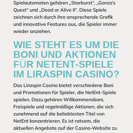
Spielautomaten gehören „Starburst“, „Gonzo’s
Quest“ und „Dead or Alive II“. Diese Spiele
zeichnen sich durch ihre ansprechende Grafik
und innovative Features aus, die Spieler immer
wieder anziehen.
WIE STEHT ES UM DIE
BONI UND AKTIONEN
FÜR NETENT-SPIELE
IM LIRASPIN CASINO?
Das Liraspin Casino bietet verschiedene Boni
und Promotionen für Spieler, die NetEnt-Spiele
spielen. Dazu gehören Willkommensboni,
Freispiele und regelmäßige Aktionen, die sich
zunehmend auf die beliebtesten Titel von
NetEnt konzentrieren. Es ist ratsam, die
aktuellen Angebote auf der Casino-Website zu