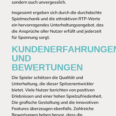
sondern auch unvergesslich.
Insgesamt ergeben sich durch die durchdachte
Spielmechanik und die attraktiven RTP-Werte
ein hervorragendes Unterhaltungsangebot, das
die Ansprüche aller Nutzer erfüllt und jederzeit
für Spannung sorgt.
KUNDENERFAHRUNGE
UND
BEWERTUNGEN
Die Spieler schätzen die Qualität und
Unterhaltung, die dieser Spitzenentwickler
bietet. Viele Nutzer berichten von positiven
Erlebnissen und einer hohen Spielzufriedenheit.
Die grafische Gestaltung und die innovativen
Features überzeugen ebenfalls. Zahlreiche
Bewertungen heben hervor, dass die