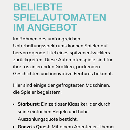
BELIEBTE
SPIELAUTOMATEN
IM ANGEBOT
Im Rahmen des umfangreichen
Unterhaltungsspektrums können Spieler auf
hervorragende Titel eines spitzenentwicklers
zurückgreifen. Diese Automatenspiele sind für
ihre faszinierenden Grafiken, packenden
Geschichten und innovative Features bekannt.
Hier sind einige der gefragtesten Maschinen,
die Spieler begeistern:
Starburst:
Ein zeitloser Klassiker, der durch
seine einfachen Regeln und hohe
Auszahlungsquote besticht.
Gonzo’s Quest:
Mit einem Abenteuer-Thema