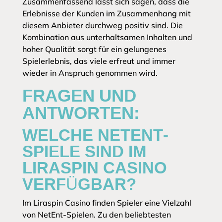
Zusammenfassend lässt sich sagen, dass die
Erlebnisse der Kunden im Zusammenhang mit
diesem Anbieter durchweg positiv sind. Die
Kombination aus unterhaltsamen Inhalten und
hoher Qualität sorgt für ein gelungenes
Spielerlebnis, das viele erfreut und immer
wieder in Anspruch genommen wird.
FRAGEN UND
ANTWORTEN:
WELCHE NETENT-
SPIELE SIND IM
LIRASPIN CASINO
VERFÜGBAR?
Im Liraspin Casino finden Spieler eine Vielzahl
von NetEnt-Spielen. Zu den beliebtesten