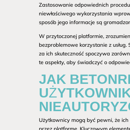
Zastosowanie odpowiednich procedur
niewłaściwego wykorzystania wprowa
sposób jego informacje są gromadz
W przytoczonej platformie, zrozumie
bezproblemowe korzystanie z usług.
za ich skuteczność spoczywa zarówn
te aspekty, aby świadczyć o odpowied
JAK BETONR
UŻYTKOWNI
NIEAUTORY
Użytkownicy mogą być pewni, że ich
przez platformę. Kluczowym elemente