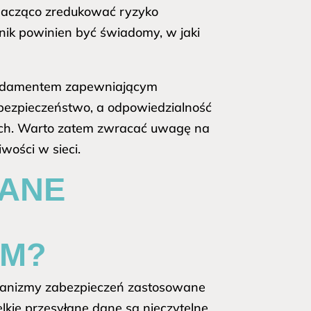
nacząco zredukować ryzyko
ik powinien być świadomy, w jaki
 fundamentem zapewniającym
bezpieczeństwo, a odpowiedzialność
ach. Warto zatem zwracać uwagę na
wości w sieci.
DANE
EM?
chanizmy zabezpieczeń zastosowane
lkie przesyłane dane są nieczytelne