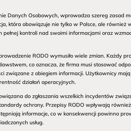
onie Danych Osobowych, wprowadza szereg zasad ma
ja, która obowiązuje nie tylko w Polsce, ale również w
 pełnej kontroli nad swoimi informacjami oraz wzmoc
rowadzenie RODO wymusiło wiele zmian. Każdy pro
odawstwem, co oznacza, że firma musi stosować odpo
ści związane z obiegiem informacji. Użytkownicy ma
arentność działań operacyjnych.
zobowiązana do zgłaszania wszelkich incydentów związ
tandardy ochrony. Przepisy RODO wpływają również n
tępniają informacje, co w konsekwencji powinno pro
wiadczonych usług.