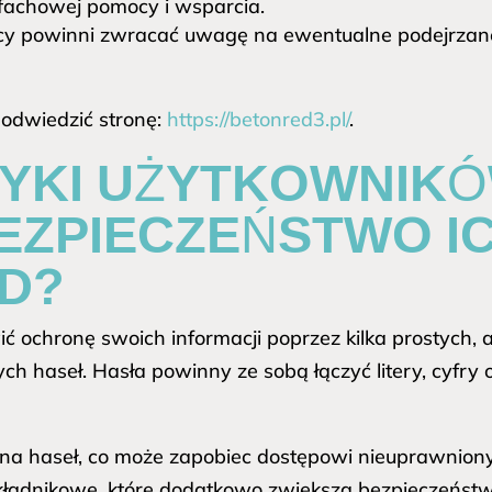
 fachowej pomocy i wsparcia.
y powinni zwracać uwagę na ewentualne podejrzane 
 odwiedzić stronę:
https://betonred3.pl/
.
TYKI UŻYTKOWNIK
EZPIECZEŃSTWO I
D?
ochronę swoich informacji poprzez kilka prostych, a
ch haseł. Hasła powinny ze sobą łączyć litery, cyfry o
ana haseł, co może zapobiec dostępowi nieuprawnion
kładnikowe, które dodatkowo zwiększa bezpieczeństw