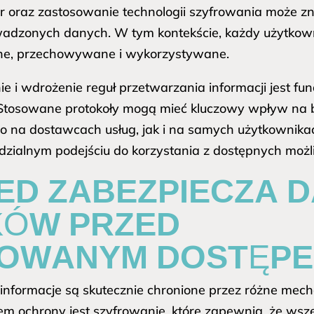
 oraz zastosowanie technologii szyfrowania może z
dzonych danych. W tym kontekście, każdy użytkown
one, przechowywane i wykorzystywane.
nie i wdrożenie reguł przetwarzania informacji jest
 Stosowane protokoły mogą mieć kluczowy wpływ na 
o na dostawcach usług, jak i na samych użytkownik
zialnym podejściu do korzystania z dostępnych możli
ED ZABEZPIECZA 
KÓW PRZED
ZOWANYM DOSTĘP
 informacje są skutecznie chronione przez różne me
m ochrony jest szyfrowanie, które zapewnia, że wsze