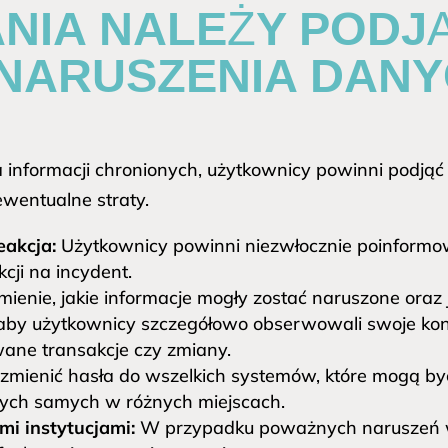
ANIA NALEŻY PODJ
NARUSZENIA DANY
a informacji chronionych, użytkownicy powinni podjąć
ewentualne straty.
eakcja:
Użytkownicy powinni niezwłocznie poinformow
cji na incydent.
ienie, jakie informacje mogły zostać naruszone oraz 
 aby użytkownicy szczegółowo obserwowali swoje kon
ane transakcje czy zmiany.
zmienić hasła do wszelkich systemów, które mogą by
tych samych w różnych miejscach.
i instytucjami:
W przypadku poważnych naruszeń w